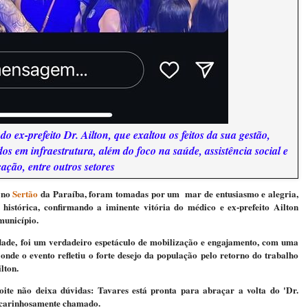
o ex-prefeito Dr. Ailton, que exaltou os feitos da sua gestão,
os em infraestrutura, além do foco na saúde, assistência social e
ação, entre outros setores
, no
Sertão
da Paraíba, foram tomadas por um mar de entusiasmo e alegria,
istórica, confirmando a iminente vitória do médico e ex-prefeito Ailton
município.
cidade, foi um verdadeiro espetáculo de mobilização e engajamento, com uma
nde o evento refletiu o forte desejo da população pelo retorno do trabalho
lton.
ite não deixa dúvidas: Tavares está pronta para abraçar a volta do 'Dr.
é carinhosamente chamado.