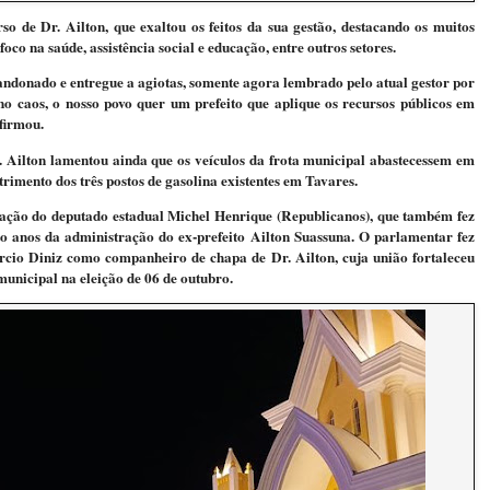
o de Dr. Ailton, que exaltou os feitos da sua gestão, destacando os muitos
oco na saúde, assistência social e educação, entre outros setores.
andonado e entregue a agiotas, somente agora lembrado pelo atual gestor por
 caos, o nosso povo quer um prefeito que aplique os recursos públicos em
afirmou.
 Dr. Ailton lamentou ainda que os veículos da frota municipal abastecessem em
trimento dos três postos de gasolina existentes em Tavares.
ação do deputado estadual Michel Henrique (Republicanos), que também fez
to anos da administração do ex-prefeito Ailton Suassuna. O parlamentar fez
rcio Diniz como companheiro de chapa de Dr. Ailton, cuja união fortaleceu
municipal na eleição de 06 de outubro.