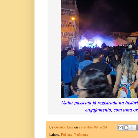
aior passeata já registrada na histó
M
engajamento, com uma org
By
Geraldo Luiz
on
setembro 09, 2024
Labels:
Política
,
Prefeitura