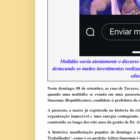
ultidão ouviu atentamente o discurso d
M
destacando os muitos investimentos realizad
educ
Neste domingo, 08 de setembro, as ruas de Tavares
quando uma multidão se reuniu em uma passeata h
Suassuna (Republicanos), candidato à prefeitura do 
A passeata, a maior já registrada na história da 
organização impecável e uma energia contagiante, o
construído ao longo dos oito anos da gestão de Dr. Ai
A histórica manifestação popular de domingo à no
Trabalhador', como o ex-prefeito Ailton Suassuna 