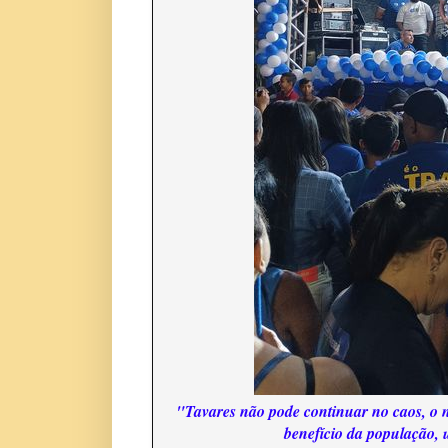
"Tavares não pode continuar no caos, o n
benefício da população, u