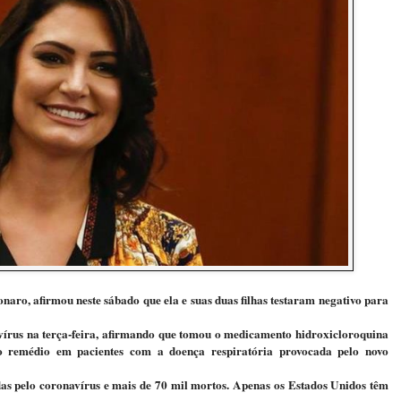
naro, afirmou neste sábado que ela e suas duas filhas testaram negativo para
vírus na terça-feira, afirmando que tomou o medicamento hidroxicloroquina
o remédio em pacientes com a doença respiratória provocada pelo novo
das pelo coronavírus e mais de 70 mil mortos. Apenas os Estados Unidos têm