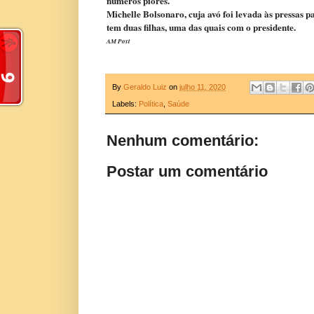
números piores.
Michelle Bolsonaro, cuja avó foi levada às pressas 
tem duas filhas, uma das quais com o presidente.
AM Post
By
Geraldo Luiz
on
julho 11, 2020
Labels:
Política
,
Saúde
Nenhum comentário:
Postar um comentário