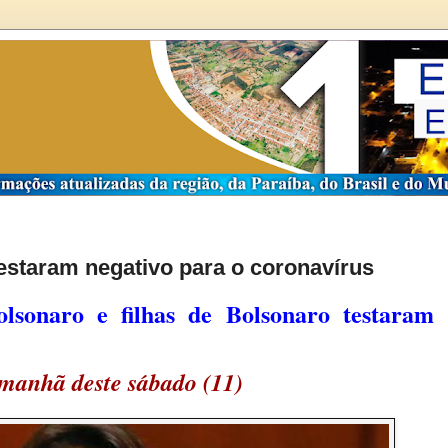
testaram negativo para o coronavírus
lsonaro e filhas de Bolsonaro testaram
 manhã deste sábado (11)