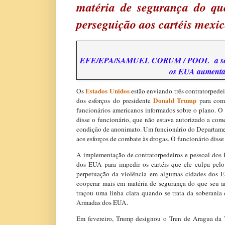
matéria de segurança do que
perseguição aos cartéis mexi
EFE/EPA/SAMUEL CORUM / POOL
a s
os EUA aumentar
Estados Unidos
Os
estão enviando três contratorpede
Donald Trump
dos esforços do presidente
para comb
funcionários americanos informados sobre o plano.
disse o funcionário, que não estava autorizado a come
condição de anonimato. Um funcionário do Departamen
aos esforços de combate às drogas. O funcionário diss
A implementação de contratorpedeiros e pessoal do
dos EUA para impedir os cartéis que ele culpa pelo 
perpetuação da violência em algumas cidades dos
cooperar mais em matéria de segurança do que seu an
traçou uma linha clara quando se trata da soberania
Armadas dos EUA.
Em fevereiro, Trump designou o Tren de Aragua da