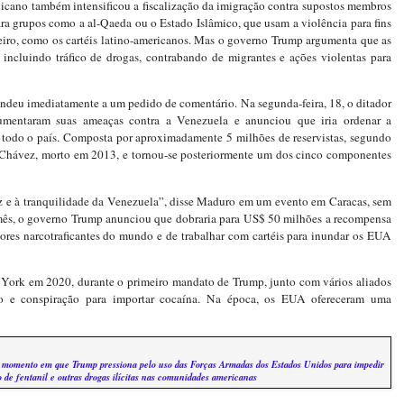
blicano também intensificou a fiscalização da imigração contra supostos membros
a grupos como a al-Qaeda ou o Estado Islâmico, que usam a violência para fins
heiro, como os cartéis latino-americanos. Mas o governo Trump argumenta que as
 incluindo tráfico de drogas, contrabando de migrantes e ações violentas para
deu imediatamente a um pedido de comentário. Na segunda-feira, 18, o ditador
entaram suas ameaças contra a Venezuela e anunciou que iria ordenar a
 todo o país. Composta por aproximadamente 5 milhões de reservistas, segundo
go Chávez, morto em 2013, e tornou-se posteriormente um dos cinco componentes
 e à tranquilidade da Venezuela”, disse Maduro em um evento em Caracas, sem
mês, o governo Trump anunciou que dobraria para US$ 50 milhões a recompensa
ores narcotraficantes do mundo e de trabalhar com cartéis para inundar os EUA
 York em 2020, durante o primeiro mandato de Trump, junto com vários aliados
smo e conspiração para importar cocaína. Na época, os EUA ofereceram uma
o momento em que Trump pressiona pelo uso das Forças Armadas dos Estados Unidos para impedir
xo de fentanil e outras drogas ilícitas nas comunidades americanas