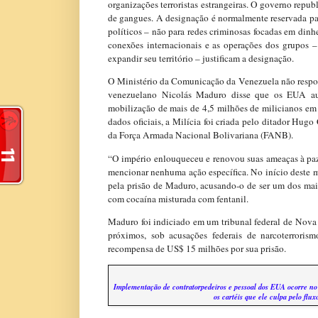
organizações terroristas estrangeiras. O governo repu
de gangues. A designação é normalmente reservada par
políticos – não para redes criminosas focadas em din
conexões internacionais e as operações dos grupos –
expandir seu território – justificam a designação.
O Ministério da Comunicação da Venezuela não respon
venezuelano Nicolás Maduro disse que os EUA aum
mobilização de mais de 4,5 milhões de milicianos em
dados oficiais, a Milícia foi criada pelo ditador Hu
da Força Armada Nacional Bolivariana (FANB).
“O império enlouqueceu e renovou suas ameaças à paz
mencionar nenhuma ação específica. No início deste 
pela prisão de Maduro, acusando-o de ser um dos mai
com cocaína misturada com fentanil.
Maduro foi indiciado em um tribunal federal de Nova
próximos, sob acusações federais de narcoterrori
recompensa de US$ 15 milhões por sua prisão.
Implementação de contratorpedeiros e pessoal dos EUA ocorre n
os cartéis que ele culpa pelo flu