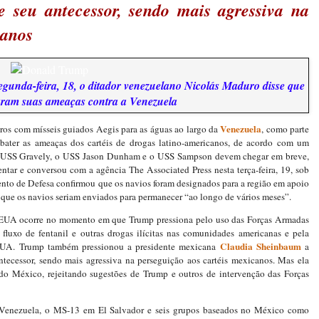
 seu antecessor, sendo mais agressiva na
canos
egunda-feira, 18, o ditador venezuelano Nicolás Maduro disse que
am suas ameaças contra a Venezuela
Venezuela
iros com mísseis guiados Aegis para as águas ao largo da
, como parte
ater as ameaças dos cartéis de drogas latino-americanos, de acordo com um
 O USS Gravely, o USS Jason Dunham e o USS Sampson devem chegar em breve,
ntar e conversou com a agência The Associated Press nesta terça-feira, 19, sob
to de Defesa confirmou que os navios foram designados para a região em apoio
e que os navios seriam enviados para permanecer “ao longo de vários meses”.
s EUA ocorre no momento em que Trump pressiona pelo uso das Forças Armadas
fluxo de fentanil e outras drogas ilícitas nas comunidades americanas e pela
Claudia Sheinbaum
 EUA. Trump também pressionou a presidente mexicana
a
tecessor, sendo mais agressiva na perseguição aos cartéis mexicanos. Mas ela
 do México, rejeitando sugestões de Trump e outros de intervenção das Forças
 Venezuela, o MS-13 em El Salvador e seis grupos baseados no México como