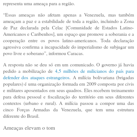
representa uma ameaça para a região.
“Essas ameaças não afetam apenas a Venezuela, mas também
ameaçam a paz e a estabilidade de toda a região, incluindo a Zona
de Paz declarada pela Celac [Comunidade de Estados Latino-
Americanos e Caribenhos], um espaço que promove a soberania e a
cooperação entre os povos latino-americanos. Toda declaração
agressiva confirma a incapacidade do imperialismo de subjugar um
povo livre e soberano”, informou Caracas.
A resposta não se deu só em um comunicado. O governo já havia
pedido a mobilização de
4,5 milhões de milicianos do país para
defender dos ataques estrangeiros
. A milícia bolivariana (brigadas
populares) é uma organização formada em 2009 composta por civis
e militares aposentados em seus quadros. Eles recebem treinamento
para defesa pessoal e fiscalização do território em seus diferentes
contextos (urbano e rural). A milícia passou a compor uma das
cinco Forças Armadas da Venezuela, que tem uma estrutura
diferente do Brasil.
Ameaças elevam o tom