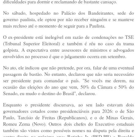
dificuldades para dormir e reclamando de bastante cansaço.
No sábado, hospedado no Palácio dos Bandeirantes, sede do
governo paulista, ele optou por não receber ninguém e se manteve
mais recluso até o momento de seguir para a Paulista.
O ex-presidente está inelegível em razão de condenações no TSE
(Tribunal Superior Eleitoral) e também é réu no caso da trama
golpista. A expectativa entre assessores de ministros e advogados
envolvidos no processo é que o julgamento ocorra em setembro.
No ato, ele indicou que não pretende, por ora, falar de uma eventual
passagem de bastão. No entanto, declarou que não seria necessário
ser presidente para comandar o país. "Se vocês me derem, na
ocasião das eleições do ano que vem, 50% da Câmara e 50% do
Senado, eu mudo o destino do Brasil", declarou.
Enquanto o presidente discursava, ao seu lado estavam dois
governadores cotados como presidenciáveis para 2026: o de São
Paulo, Tarcísio de Freitas (Republicanos), e o de Minas Gerais,
Romeu Zema (Novo). Outros dois chefes do Executivo estaduais
também são vistos como possíveis nomes na disputa pela direita e
centro-direita no próximo ano: Ratinho Jr. (PSD-PR) e Ronaldo