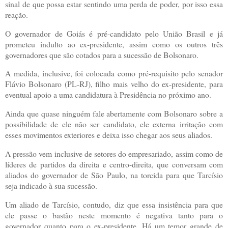
sinal de que possa estar sentindo uma perda de poder, por isso essa
reação.
O governador de Goiás é pré-candidato pelo União Brasil e já
prometeu indulto ao ex-presidente, assim como os outros três
governadores que são cotados para a sucessão de Bolsonaro.
A medida, inclusive, foi colocada como pré-requisito pelo senador
Flávio Bolsonaro (PL-RJ), filho mais velho do ex-presidente, para
eventual apoio a uma candidatura à Presidência no próximo ano.
Ainda que quase ninguém fale abertamente com Bolsonaro sobre a
possibilidade de ele não ser candidato, ele externa irritação com
esses movimentos exteriores e deixa isso chegar aos seus aliados.
A pressão vem inclusive de setores do empresariado, assim como de
líderes de partidos da direita e centro-direita, que conversam com
aliados do governador de São Paulo, na torcida para que Tarcísio
seja indicado à sua sucessão.
Um aliado de Tarcísio, contudo, diz que essa insistência para que
ele passe o bastão neste momento é negativa tanto para o
governador quanto para o ex-presidente. Há um temor grande de