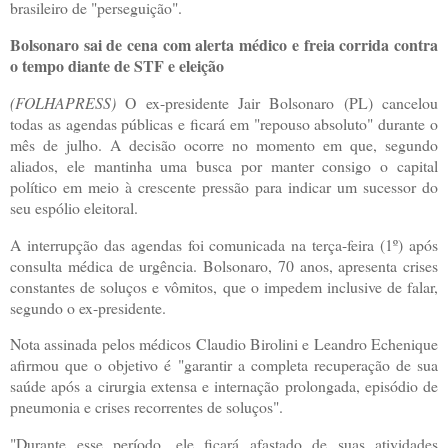
brasileiro de "perseguição".
Bolsonaro sai de cena com alerta médico e freia corrida contra
o tempo diante de STF e eleição
(FOLHAPRESS)
O ex-presidente Jair Bolsonaro (PL) cancelou
todas as agendas públicas e ficará em "repouso absoluto" durante o
mês de julho. A decisão ocorre no momento em que, segundo
aliados, ele mantinha uma busca por manter consigo o capital
político em meio à crescente pressão para indicar um sucessor do
seu espólio eleitoral.
A interrupção das agendas foi comunicada na terça-feira (1º) após
consulta médica de urgência. Bolsonaro, 70 anos, apresenta crises
constantes de soluços e vômitos, que o impedem inclusive de falar,
segundo o ex-presidente.
Nota assinada pelos médicos Claudio Birolini e Leandro Echenique
afirmou que o objetivo é "garantir a completa recuperação de sua
saúde após a cirurgia extensa e internação prolongada, episódio de
pneumonia e crises recorrentes de soluços".
"Durante esse período, ele ficará afastado de suas atividades