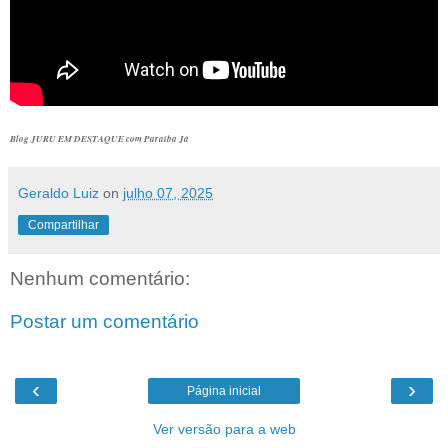
Blog JURU EM DESTAQUE com Paraíba Já
Geraldo Luiz
on
julho 07, 2025
Compartilhar
Nenhum comentário:
Postar um comentário
‹
›
Página inicial
Ver versão para a web