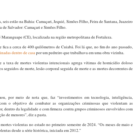
s, seis estão na Bahia: Camaçari, Jequié, Simões Filho, Feira de Santana, Juazeiro
na de Salvador: Camaçari e Simões Filho.
 Maranguape (CE), localizada na região metropolitana de Fortaleza.
 fica a cerca de 400 quilômetros de Cuiabá. Foi lá que, no fim do ano passado,
sinadas dentro de casa
por um pedreiro que trabalhava em uma obra vizinha.
 a taxa de mortes violentas intencionais agrega vítimas de homicídio doloso
bos seguidos de morte, lesão corporal seguida de morte e as mortes decorrentes de
ou, por meio de nota que, faz “investimentos em tecnologia, inteligência,
, com o objetivo de combater as organizações criminosas que violentam as
r, dentro da legalidade e com firmeza contra grupos criminosos envolvidos com
ção de menores”, diz a pasta.
mortes violentas no estado no primeiro semestre de 2024. “Os meses de maio e
entas desde a série histórica, iniciada em 2012.”