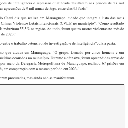
ões de inteligência e repressão qualificada resultaram nas prisões de 27 mil
as apreensões de 9 mil armas de fogo, entre elas 95 fuzis”.
do Ceará diz que realiza em Maranguape, cidade que integra a lista das mais
os Crimes Violentos Letais Intencionais (CVLIs) no município”. “Como resultado
Is reduziram 55,5% na região. Ao todo, foram quatro mortes violentas no mês de
o de 2023.”
 entre o trabalho ostensivo, de investigação e de inteligência”, diz a pasta.
inoso que atuava em Maranguape. “O grupo, formado por cinco homens e um
micídios ocorridos no município. Durante a ofensiva, foram apreendidas armas de
l, por meio da Delegacia Metropolitana de Maranguape, realizou 67 prisões em
1%, em comparação com o mesmo período em 2023.”
oram procuradas, mas ainda não se manifestaram.