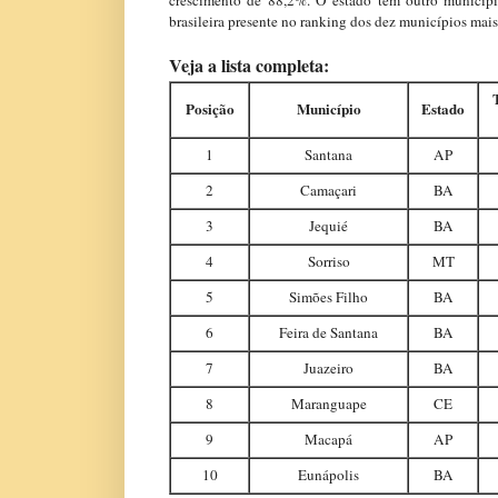
crescimento de 88,2%. O estado tem outro município
brasileira presente no ranking dos dez municípios mais
Veja a lista completa:
Posição
Município
Estado
1
Santana
AP
2
Camaçari
BA
3
Jequié
BA
4
Sorriso
MT
5
Simões Filho
BA
6
Feira de Santana
BA
7
Juazeiro
BA
8
Maranguape
CE
9
Macapá
AP
10
Eunápolis
BA