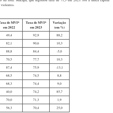
 na lista: Macapá, que registrou taxa de 71,3 em 2023. Foi a única capital
 violentos.
Taxa de MVI*
Taxa de MVI*
Variação
em 2022
em 2023
(em %)
49,4
92,9
88,2
82,1
90,6
10,3
88,8
84,4
-5,0
70,5
77,7
10,3
87,4
75,9
-13,1
68,5
74,5
8,8
68,3
74,4
9,0
40,0
74,2
85,7
70,0
71,3
1,9
56,3
70,4
25,0