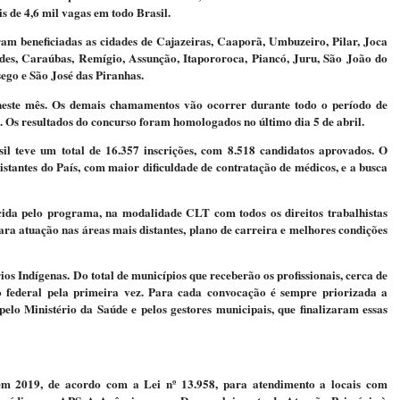
is de 4,6 mil vagas em todo Brasil.
am beneficiadas as cidades de Cajazeiras, Caaporã, Umbuzeiro, Pilar, Joca
des, Caraúbas, Remígio, Assunção, Itapororoca, Piancó, Juru, São João do
sego e São José das Piranhas.
 neste mês. Os demais chamamentos vão ocorrer durante todo o período de
2. Os resultados do concurso foram homologados no último dia 5 de abril.
il teve um total de 16.357 inscrições, com 8.518 candidatos aprovados. O
stantes do País, com maior dificuldade de contratação de médicos, e a busca
cida pelo programa, na modalidade CLT com todos os direitos trabalhistas
ara atuação nas áreas mais distantes, plano de carreira e melhores condições
rios Indígenas. Do total de municípios que receberão os profissionais, cerca de
federal pela primeira vez. Para cada convocação é sempre priorizada a
pelo Ministério da Saúde e pelos gestores municipais, que finalizaram essas
m 2019, de acordo com a Lei nº 13.958, para atendimento a locais com