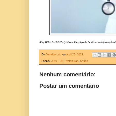
Blog JURU EM DESTAQUE com Blog Agenda Política com informações do
By
Geraldo Luiz
on
abril 26, 2022
Labels:
Juru - PB
,
Prefeituras
,
Saúde
Nenhum comentário:
Postar um comentário