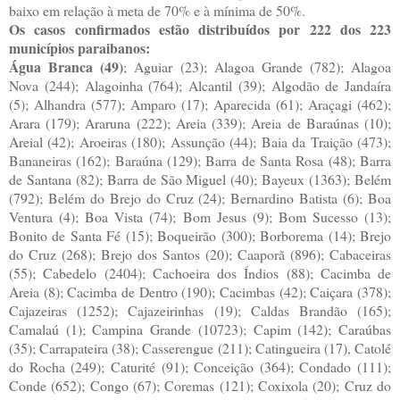
baixo em relação à meta de 70% e à mínima de 50%.
Os casos confirmados estão distribuídos por 222 dos 223
municípios paraibanos:
Água Branca (49)
; Aguiar (23); Alagoa Grande (782); Alagoa
Nova (244); Alagoinha (764); Alcantil (39); Algodão de Jandaíra
(5); Alhandra (577); Amparo (17); Aparecida (61); Araçagi (462);
Arara (179); Araruna (222); Areia (339); Areia de Baraúnas (10);
Areial (42); Aroeiras (180); Assunção (44); Baia da Traição (473);
Bananeiras (162); Baraúna (129); Barra de Santa Rosa (48); Barra
de Santana (82); Barra de São Miguel (40); Bayeux (1363); Belém
(792); Belém do Brejo do Cruz (24); Bernardino Batista (6); Boa
Ventura (4); Boa Vista (74); Bom Jesus (9); Bom Sucesso (13);
Bonito de Santa Fé (15); Boqueirão (300); Borborema (14); Brejo
do Cruz (268); Brejo dos Santos (20); Caaporã (896); Cabaceiras
(55); Cabedelo (2404); Cachoeira dos Índios (88); Cacimba de
Areia (8); Cacimba de Dentro (190); Cacimbas (42); Caiçara (378);
Cajazeiras (1252); Cajazeirinhas (19); Caldas Brandão (165);
Camalaú (1); Campina Grande (10723); Capim (142); Caraúbas
(35); Carrapateira (38); Casserengue (211); Catingueira (17), Catolé
do Rocha (249); Caturité (91); Conceição (364); Condado (111);
Conde (652); Congo (67); Coremas (121); Coxixola (20); Cruz do