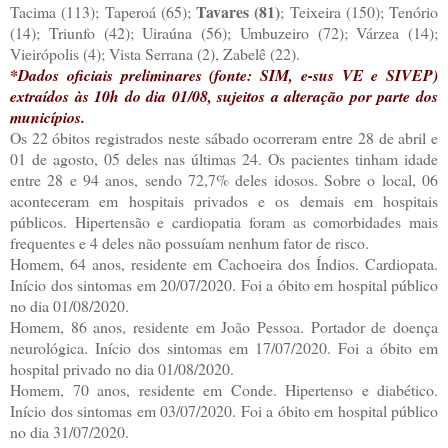
Tavares (81)
Tacima (113); Taperoá (65);
; Teixeira (150); Tenório
(14); Triunfo (42); Uiraúna (56); Umbuzeiro (72); Várzea (14);
Vieirópolis (4); Vista Serrana (2), Zabelê (22).
*Dados oficiais preliminares (fonte: SIM, e-sus VE e SIVEP)
extraídos às 10h do dia 01/08, sujeitos a alteração por parte dos
municípios.
Os 22 óbitos registrados neste sábado ocorreram entre 28 de abril e
01 de agosto, 05 deles nas últimas 24. Os pacientes tinham idade
entre 28 e 94 anos, sendo 72,7% deles idosos. Sobre o local, 06
aconteceram em hospitais privados e os demais em hospitais
públicos. Hipertensão e cardiopatia foram as comorbidades mais
frequentes e 4 deles não possuíam nenhum fator de risco.
Homem, 64 anos, residente em Cachoeira dos Índios. Cardiopata.
Início dos sintomas em 20/07/2020. Foi a óbito em hospital público
no dia 01/08/2020.
Homem, 86 anos, residente em João Pessoa. Portador de doença
neurológica. Início dos sintomas em 17/07/2020. Foi a óbito em
hospital privado no dia 01/08/2020.
Homem, 70 anos, residente em Conde. Hipertenso e diabético.
Início dos sintomas em 03/07/2020. Foi a óbito em hospital público
no dia 31/07/2020.