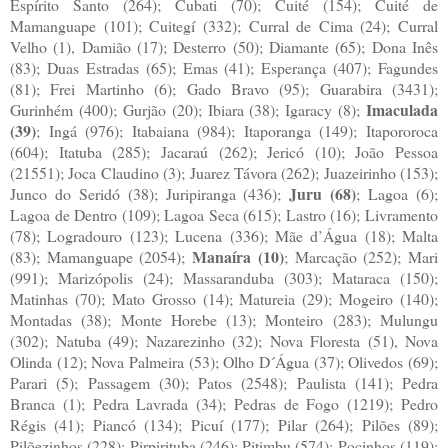
Espírito Santo (264); Cubati (70); Cuité (154); Cuité de
Mamanguape (101); Cuitegí (332); Curral de Cima (24); Curral
Velho (1), Damião (17); Desterro (50); Diamante (65); Dona Inês
(83); Duas Estradas (65); Emas (41); Esperança (407); Fagundes
(81); Frei Martinho (6); Gado Bravo (95); Guarabira (3431);
Imaculada
Gurinhém (400); Gurjão (20); Ibiara (38); Igaracy (8);
(39)
; Ingá (976); Itabaiana (984); Itaporanga (149); Itapororoca
(604); Itatuba (285); Jacaraú (262); Jericó (10); João Pessoa
(21551); Joca Claudino (3); Juarez Távora (262); Juazeirinho (153);
Juru (68)
Junco do Seridó (38); Juripiranga (436);
; Lagoa (6);
Lagoa de Dentro (109); Lagoa Seca (615); Lastro (16); Livramento
(78); Logradouro (123); Lucena (336); Mãe d’Água (18); Malta
Manaíra (10)
(83); Mamanguape (2054);
; Marcação (252); Mari
(991); Marizópolis (24); Massaranduba (303); Mataraca (150);
Matinhas (70); Mato Grosso (14); Matureia (29); Mogeiro (140);
Montadas (38); Monte Horebe (13); Monteiro (283); Mulungu
(302); Natuba (49); Nazarezinho (32); Nova Floresta (51), Nova
Olinda (12); Nova Palmeira (53); Olho D´Água (37); Olivedos (69);
Parari (5); Passagem (30); Patos (2548); Paulista (141); Pedra
Branca (1); Pedra Lavrada (34); Pedras de Fogo (1219); Pedro
Régis (41); Piancó (134); Picuí (177); Pilar (264); Pilões (89);
Pilõezinhos (228); Pirpirituba (246); Pitimbu (574); Pocinhos (119);