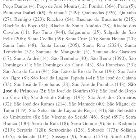
Poço Dantas (4); Poço de José Moura (12); Pombal (364); Prata (5);
Princesa Isabel (63)
; Puxinanã (249); Queimadas (926); Quixaba
(27); Remígio (223); Riachão (64); Riachão do Bacamarte (215);
Riachão do Poço (84); Riacho de Santo Antônio (28); Riacho dos
Cavalos (11); Rio Tinto (944); Salgadinho (25); Salgado de São
Felix (206); Santa Cecília (59); Santa Cruz (45); Santa Helena (20);
Santa Inês (48); Santa Luzia (205); Santa Rita (2324); Santa
Terezinha (52); Santana de Mangueira (5); Santana dos Garrotes
(17); Santo André (14); São Bentinho (40); São Bento (1390); São
Domingos (1); São Domingos do Cariri (43); São Francisco (33);
São João do Cariri (94); São João do Rio do Peixe (196); São João
do Tigre (8); São José da Lagoa Tapada (44); São José de Caiana
São
(33); São José de Espinharas (28); São José de Piranhas (148);
José de Princesa (2)
; São José do Bonfim (57); São José do Brejo
do Cruz (8); São José do Sabugi (193); São José dos Cordeiros
(32); São José dos Ramos (214); São Mamede (40); São Miguel de
Taipu (119); São Sebastião de Lagoa de Roça (184); São Sebastião
do Umbuzeiro (8); São Vicente do Seridó (46); Sapé (897); Serra
Branca (130); Serra da Raíz (18); Serra Grande (9); Serra Redonda
(219); Serraria (128); Sertãozinho (128); Sobrado (173); Solânea
(325); Soledade (134); Sossego (9), Sousa (1257); Sumé (201);