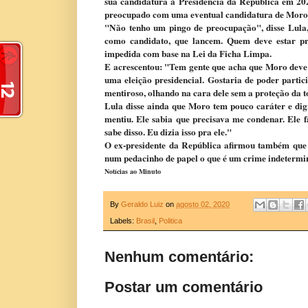
sua candidatura à Presidência da República em 202
preocupado com uma eventual candidatura de Moro
"Não tenho um pingo de preocupação", disse Lula,
como candidato, que lancem. Quem deve estar pre
impedida com base na Lei da Ficha Limpa.
E acrescentou: "Tem gente que acha que Moro deve 
uma eleição presidencial. Gostaria de poder parti
mentiroso, olhando na cara dele sem a proteção da t
Lula disse ainda que Moro tem pouco caráter e digni
mentiu. Ele sabia que precisava me condenar. Ele fa
sabe disso. Eu dizia isso pra ele."
O ex-presidente da República afirmou também que
num pedacinho de papel o que é um crime indetermi
Notícias ao Minuto
By
Geraldo Luiz
on
agosto 02, 2020
Labels:
Brasil
,
Politica
Nenhum comentário:
Postar um comentário