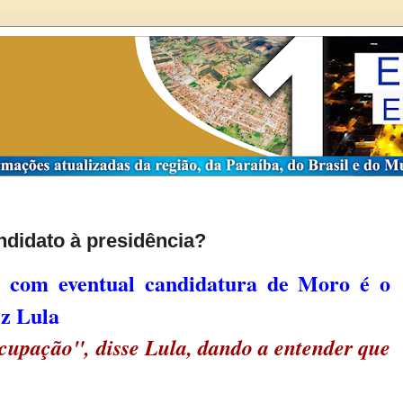
didato à presidência?
 com eventual candidatura de Moro é o
iz Lula
cupação", disse Lula, dando a entender que