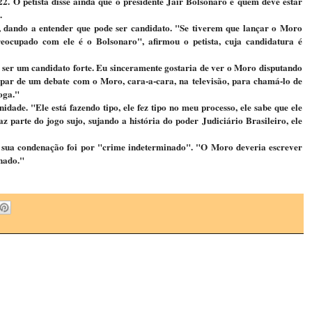
2. O petista disse ainda que o presidente Jair Bolsonaro é quem deve estar
.
 dando a entender que pode ser candidato. "Se tiverem que lançar o Moro
ocupado com ele é o Bolsonaro", afirmou o petista, cuja candidatura é
ser um candidato forte. Eu sinceramente gostaria de ver o Moro disputando
cipar de um debate com o Moro, cara-a-cara, na televisão, para chamá-lo de
oga."
dade. "Ele está fazendo tipo, ele fez tipo no meu processo, ele sabe que ele
z parte do jogo sujo, sujando a história do poder Judiciário Brasileiro, ele
 sua condenação foi por "crime indeterminado". "O Moro deveria escrever
nado.
"