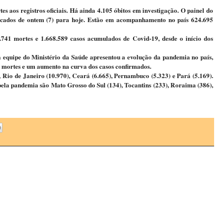
s aos registros oficiais. Há ainda 4.105 óbitos em investigação. O painel do
icados de ontem (7) para hoje. Estão em acompanhamento no país 624.695
6.741 mortes e 1.668.589 casos acumulados de Covid-19, desde o início dos
 a equipe do Ministério da Saúde apresentou a evolução da pandemia no país,
 mortes e um aumento na curva dos casos confirmados.
 Rio de Janeiro (10.970), Ceará (6.665), Pernambuco (5.323) e Pará (5.169).
ela pandemia são Mato Grosso do Sul (134), Tocantins (233), Roraima (386),