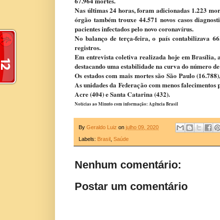
67.964 mortes.
Nas últimas 24 horas, foram adicionadas 1.223 morte
órgão também trouxe 44.571 novos casos diagnost
pacientes infectados pelo novo coronavírus.
No balanço de terça-feira, o país contabilizava 6
registros.
Em entrevista coletiva realizada hoje em Brasília,
destacando uma estabilidade na curva do número de
Os estados com mais mortes são São Paulo (16.788),
As unidades da Federação com menos falecimentos p
Acre (404) e Santa Catarina (432).
Notícias ao Minuto com informação: Agência Brasil
By
Geraldo Luiz
on
julho 09, 2020
Labels:
Brasil
,
Saúde
Nenhum comentário:
Postar um comentário