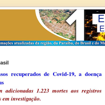
asil
sos recuperados de Covid-19, a doença
us
m adicionadas 1.223 mortes aos registros
s em investigação.