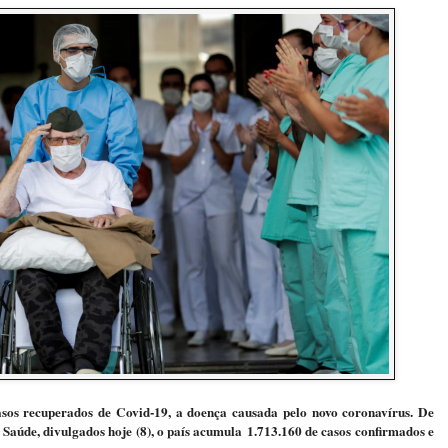
sos recuperados de Covid-19, a doença causada pelo novo coronavírus. De
Saúde, divulgados hoje (8), o país acumula 1.713.160 de casos confirmados e