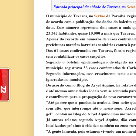
Entrada principal da cidade de Tavares, no
Sertã
O município de Tavares, no
Sertão
da Paraíba, regis
de acordo com a publicação dos dados do boletim e
data.
Esse número representa dois casos a mais q
23.345 habitantes, quase 10.000 a mais que Tavares.
Apesar do recorde em números de casos confirmados
prefeituras mantêm barreiras sanitárias contra à p
Dos 61 casos confirmados em Tavares, foram regist
sem contabilizar os casos suspeitos.
Segundo o boletim epidemiológico divulgado
na ú
município registrava 53 casos confirmados de Covi
Segundo informações, esse crescimento teria aco
ignoradas no município.
De acordo com o Blog do Aryel Aquino, há relatos
e até mesmo autoridades locais vem se reunindo para 
e contribuem para a propagação do novo coronavíru
“Até parece que a pandemia acabou. Tem noite que
som alto, que interrompe até o nosso sono. Acre
gel”, contou ao Blog do Aryel Aquino uma moradora
Já outros relatos, segundo Aryel Aquino, dão cont
localizadas próximo à cidade e também na zona rura
“A gente lamenta, pois estamos vivendo um momento 