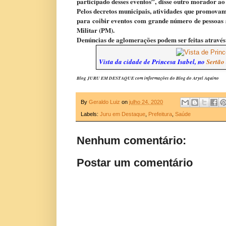
participado desses eventos”, disse outro morador ao
Pelos decretos municipais, atividades que promovam 
para coibir eventos com grande número de pessoas 
Militar (PM).
Denúncias de aglomerações podem ser feitas atravé
Vista da cidade de Princesa Isabel, no
Sertão
Blog JURU EM DESTAQUE com informações do Blog do Aryel Aquino
By
Geraldo Luiz
on
julho 24, 2020
Labels:
Juru em Destaque
,
Prefeitura
,
Saúde
Nenhum comentário:
Postar um comentário