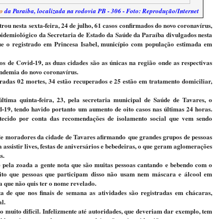
o
da Paraíba, localizada na rodovia PB - 306 - Foto: Reprodução/Internet
trou nesta sexta-feira, 24 de julho, 61 casos confirmados do novo coronavírus,
pidemiológico da Secretaria de Estado da Saúde da Paraíba divulgados nesta
ue o registrado em Princesa Isabel, município com população estimada em
 de Covid-19, as duas cidades são as únicas na região onde as respectivas
andemia do novo coronavírus.
radas 02 mortes, 34 estão recuperados e 25 estão em tratamento domiciliar,
ltima quinta-feira, 23,
pela secretaria municipal de Saúde de Tavares, o
d-19, tendo havido portanto um aumento de oito casos nas últimas 24 horas.
ntecido por conta das recomendações de isolamento social que vem sendo
 de moradores da cidade de Tavares afirmando
que grandes grupos de pessoas
assistir lives, festas de aniversários e bebedeiras, o que geram aglomerações
s.
 pela zoada a gente nota que são muitas pessoas cantando e bebendo com o
dito que pessoas que participam disso não usam nem máscara e álcool em
 que não quis ter o nome revelado.
a de que nos finais de semana as atividades são registradas em chácaras,
l.
muito difícil. Infelizmente até autoridades, que deveriam dar exemplo, tem