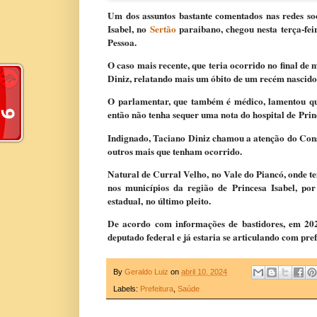
Um dos assuntos bastante comentados nas redes soc
Isabel, no
Sertão
paraibano, chegou nesta terça-fei
Pessoa.
O caso mais recente, que teria ocorrido no final de
Diniz, relatando mais um óbito de um recém nascido,
O parlamentar, que também é médico, lamentou q
então não tenha sequer uma nota do hospital de
Prin
Indignado, Taciano Diniz chamou a atenção do Cons
outros mais que tenham ocorrido.
Natural de Curral Velho, no Vale do Piancó, onde t
nos municípios da região de Princesa Isabel, por
estadual,
no último pleito
.
De acordo com informações de bastidores, em 20
deputado federal e já estaria se articulando com pref
By
Geraldo Luiz
on
abril 10, 2024
Labels:
Prefeitura
,
Saúde