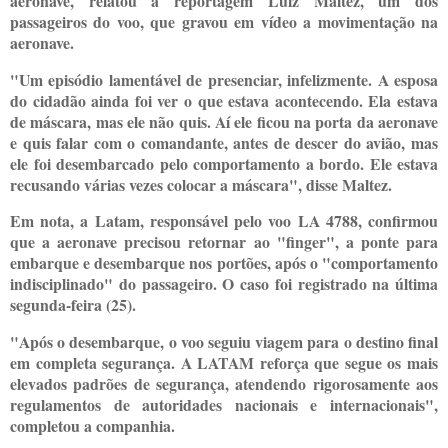
aeronave, relatou à reportagem Luiz Maltez, um dos
passageiros do voo, que gravou em vídeo a movimentação na
aeronave.
"Um episódio lamentável de presenciar, infelizmente. A esposa
do cidadão ainda foi ver o que estava acontecendo. Ela estava
de máscara, mas ele não quis. Aí ele ficou na porta da aeronave
e quis falar com o comandante, antes de descer do avião, mas
ele foi desembarcado pelo comportamento a bordo. Ele estava
recusando várias vezes colocar a máscara", disse Maltez.
Em nota, a Latam, responsável pelo voo LA 4788, confirmou
que a aeronave precisou retornar ao "finger", a ponte para
embarque e desembarque nos portões, após o "comportamento
indisciplinado" do passageiro. O caso foi registrado na última
segunda-feira (25).
"Após o desembarque, o voo seguiu viagem para o destino final
em completa segurança. A LATAM reforça que segue os mais
elevados padrões de segurança, atendendo rigorosamente aos
regulamentos de autoridades nacionais e internacionais",
completou a companhia.