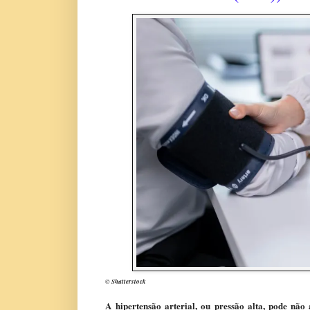
© Shutterstock
A hipertensão arterial, ou pressão alta,​ ​pode​ não 