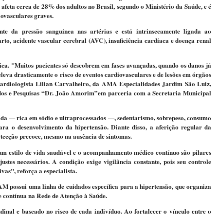
a​​ ​​afeta cerca de 28% dos adultos no Brasil, segundo o Ministério da Saúde, ​​e é​​
iovasculares graves.​
nte da pressão sanguínea nas artérias e está intrinsecamente ligada ao
to, acidente vascular cerebral (AVC), insuficiência cardíaca e doença renal
ica.
"Muitos pacientes só descobrem em fases avançadas, quando os danos já
 eleva drasticamente o risco de eventos cardiovasculares e de lesões em órgãos
​​ ​​a cardiologista Lilian Carvalheiro, d​​a​​​ ​AMA Especialidades Jardim São Luiz,
s e Pesquisas “Dr. João Amorim”​ em parceria com a Secretaria Municipal
ada — rica em sódio e ultraprocessados —, sedentarismo, sobrepeso, consumo
para o desenvolvimento da hipertensão. Diante disso, a aferição regular da
detecção precoce, mesmo na ausência de sintomas.
m estilo de vida saudável e o acompanhamento médico contínuo são pilares
justes necessários. A condição exige vigilância constante, pois seu controle
ivas"
, reforça a especialista.
​​possui​​​​ ​​uma linha de cuidados específica para a hipertensão, que organiza
 contínua na Rede de Atenção à Saúde.
al e baseado no risco de cada indivíduo. Ao fortalecer o vínculo entre o