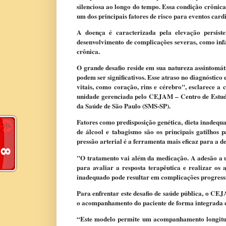
silenciosa ao longo do tempo.​ ​​Essa​​​ ​condição crônic
um dos principais fatores de risco para eventos card
A doença é caracterizada pela elevação persiste
desenvolvimento de complicações severas, como infar
crônica.
O grande desafio reside em sua natureza assintomát
podem ser significativos. Esse atraso no diagnóstico
vitais, como coração, rins e cérebro"
, ​​esclarece​​
unidade gerenciada pelo CEJAM – Centro de Estudo
da Saúde de São Paulo (SMS-SP)​.
Fatores como predisposição genética, dieta inadequ
de álcool e tabagismo são os principais gatilhos 
pressão arterial é a ferramenta mais eficaz para a 
"O tratamento vai além da medicação. A adesão a u
para avaliar a resposta terapêutica e realizar os a
inadequado pode resultar em complicações progress
Para enfrentar este desafio de saúde pública, o CEJAM 
o acompanhamento do paciente de forma integrada e
“Este modelo permite um acompanhamento longitudin