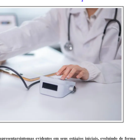
​apresentar​ si​ntomas​ evidentes em seus estágios iniciais, evoluindo de forma