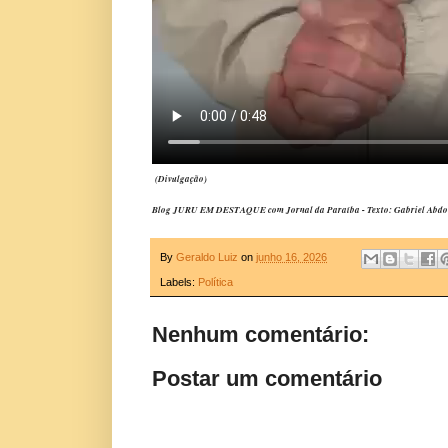
(Divulgação)
Blog JURU EM DESTAQUE com Jornal da Paraíba - Texto: Gabriel Abdo
By
Geraldo Luiz
on
junho 16, 2026
Labels:
Política
Nenhum comentário:
Postar um comentário