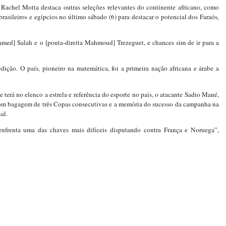
 Rachel Motta destaca outras seleções relevantes do continente africano, como
rasileiros e egípcios no último sábado (6) para destacar o potencial dos Faraós,
med] Salah e o [ponta-direita Mahmoud] Trezeguet, e chances sim de ir para a
dição. O país, pioneiro na matemática, foi a primeira nação africana e árabe a
terá no elenco a estrela e referência do esporte no país, o atacante Sadio Mané,
com bagagem de três Copas consecutivas e a memória do sucesso da campanha na
al.
nfrenta uma das chaves mais difíceis disputando contra França e Noruega”,