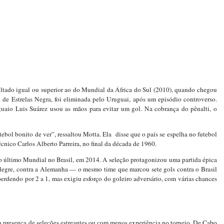
ultado igual ou superior ao do Mundial da África do Sul (2010), quando chegou
o de Estrelas Negra, foi eliminada pelo Uruguai, após um episódio controverso.
uaio Luis Suárez usou as mãos para evitar um gol. Na cobrança do pênalti, o
ebol bonito de ver”, ressaltou Motta. Ela disse que o país se espelha no futebol
cnico Carlos Alberto Parreira, no final da década de 1960.
o último Mundial no Brasil, em 2014. A seleção protagonizou uma partida épica
 Alegre, contra a Alemanha — o mesmo time que marcou sete gols contra o Brasil
perdendo por 2 a 1, mas exigiu esforço do goleiro adversário, com várias chances
presença de seleções estreantes ou com menos experiência no torneio. De Cabo