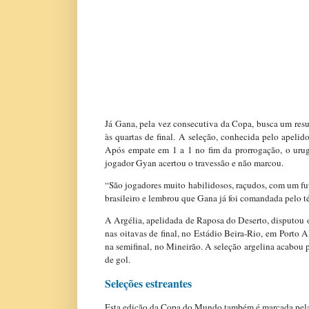
Já Gana, pela vez consecutiva da Copa, busca um res
às quartas de final. A seleção, conhecida pelo apelid
Após empate em 1 a 1 no fim da prorrogação, o urug
jogador Gyan acertou o travessão e não marcou.
“São jogadores muito habilidosos, raçudos, com um fut
brasileiro e lembrou que Gana já foi comandada pelo té
A Argélia, apelidada de Raposa do Deserto, disputou 
nas oitavas de final, no Estádio Beira-Rio, em Porto
na semifinal, no Mineirão. A seleção argelina acabou 
de gol.
Seleções estreantes
Esta edição da Copa do Mundo também é marcada pela 