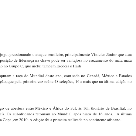
 jogo, pressionando o ataque brasileiro, principalmente Vinicius Júnior que atua
a posição de liderança na chave pode ser vantajosa no cruzamento do mata-mata
estão no Grupo C, que inclui também Escócia e Haiti.
disputam a taça do Mundial deste ano, com sede no Canadá, México e Estados
ão, que pela primeira vez reúne 48 seleções, 16 a mais que na última edição no
o de abertura entre México e África do Sul, às 16h (horário de Brasília), no
aís. Os sul-africanos retornam ao Mundial após hiato de 16 anos. A última
 a Copa, em 2010. A edição foi a primeira realizada no continente africano.