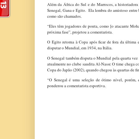
Além da África do Sul e do Marrocos, a historiadora
Senegal, Gana e Egito. Ela lembra do amistoso entre b
como são chamados.
“Eles têm jogadores de ponta, como [o atacante Moha
próxima fase”, projetou a comentarista.
O Egito retorna à Copa após ficar de fora da última e
disputar o Mundial, em 1934, na Itália.
O Senegal também disputa o Mundial pela quarta vez e 
atualmente no clube saudita Al-Nassr. O time chega 
Copa do Japão (2002), quando chegou às quartas de fin
“O Senegal é uma seleção de ótimo nível, porém, e
ponderou a comentarista esportiva.