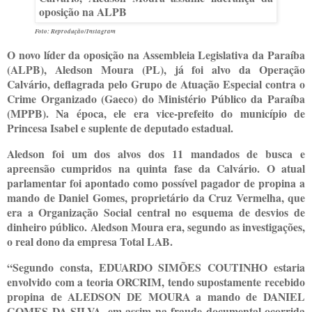
Foto: Reprodução/Instagram
O novo líder da oposição na Assembleia Legislativa da Paraíba
(ALPB), Aledson Moura (PL), já foi alvo da Operação
Calvário, deflagrada pelo Grupo de Atuação Especial contra o
Crime Organizado (Gaeco) do Ministério Público da Paraíba
(MPPB). Na época, ele era vice-prefeito do município de
Princesa Isabel e suplente de deputado estadual.
Aledson foi um dos alvos dos 11 mandados de busca e
apreensão cumpridos na quinta fase da Calvário. O atual
parlamentar foi apontado como possível pagador de propina a
mando de Daniel Gomes, proprietário da Cruz Vermelha, que
era a Organização Social central no esquema de desvios de
dinheiro público. Aledson Moura era, segundo as investigações,
o real dono da empresa Total LAB.
“Segundo consta, EDUARDO SIMÕES COUTINHO estaria
envolvido com a teoria ORCRIM, tendo supostamente recebido
propina de ALEDSON DE MOURA a mando de DANIEL
GOMES DA SILVA, em assim na fraude documental ocorrida