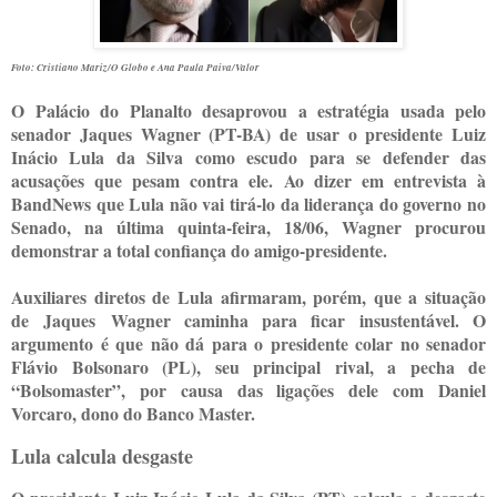
Foto: Cristiano Mariz/O Globo e Ana Paula Paiva/Valor
O Palácio do Planalto desaprovou a estratégia usada pelo
senador Jaques Wagner (PT-BA) de usar o presidente Luiz
Inácio Lula da Silva como escudo para se defender das
acusações que pesam contra ele. Ao dizer em entrevista à
BandNews que Lula não vai tirá-lo da liderança do governo no
Senado, na última quinta-feira, 18
/06
, Wagner procurou
demonstrar a total confiança do amigo-presidente.
Auxiliares diretos de Lula afirmaram, porém, que a situação
de
Jaques
Wagner caminha para ficar insustentável. O
argumento é que não dá para o presidente colar no senador
Flávio Bolsonaro (PL), seu principal rival, a pecha de
“Bolsomaster”, por causa das ligações dele com Daniel
Vorcaro, dono do Banco Master.
Lula calcula desgaste