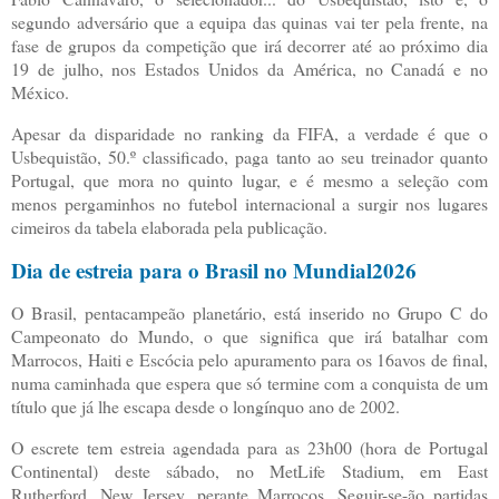
segundo adversário que a equipa das quinas vai ter pela frente, na
fase de grupos da competição que irá decorrer até ao próximo dia
19 de julho, nos Estados Unidos da América, no Canadá e no
México.
Apesar da disparidade no ranking da FIFA, a verdade é que o
Usbequistão, 50.º classificado, paga tanto ao seu treinador quanto
Portugal, que mora no quinto lugar, e é mesmo a seleção com
menos pergaminhos no futebol internacional a surgir nos lugares
cimeiros da tabela elaborada pela publicação.
Dia de estreia para o Brasil no Mundial2026
O Brasil, pentacampeão planetário, está inserido no Grupo C do
Campeonato do Mundo, o que significa que irá batalhar com
Marrocos, Haiti e Escócia pelo apuramento para os 16avos de final,
numa caminhada que espera que só termine com a conquista de um
título que já lhe escapa desde o longínquo ano de 2002.
O escrete tem estreia agendada para as 23h00 (hora de Portugal
Continental) deste sábado, no MetLife Stadium, em East
Rutherford, New Jersey, perante Marrocos. Seguir-se-ão partidas