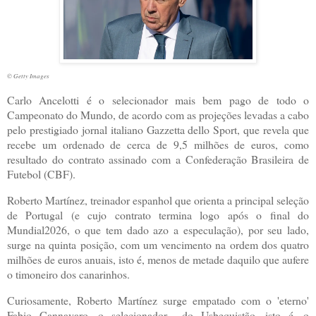
© Getty Images
C
arlo Ancelotti é o selecionador mais bem pago de todo o
Campeonato do Mundo, de acordo com as projeções levadas a cabo
pelo prestigiado jornal italiano Gazzetta dello Sport, que revela que
recebe um ordenado de cerca de 9,5 milhões de euros, como
resultado do contrato assinado com a Confederação Brasileira de
Futebol (CBF).
Roberto Martínez, treinador espanhol que orienta a principal seleção
de Portugal (e cujo contrato termina logo após o final do
Mundial2026, o que tem dado azo a especulação), por seu lado,
surge na quinta posição, com um vencimento na ordem dos quatro
milhões de euros anuais, isto é, menos de metade daquilo que aufere
o timoneiro dos canarinhos.
Curiosamente, Roberto Martínez surge empatado com o 'eterno'
Fabio Cannavaro, o selecionador... do Usbequistão, isto é, o