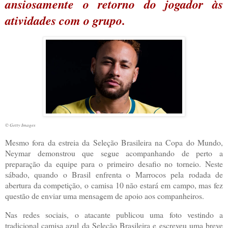
ansiosamente o retorno do jogador às
atividades com o grupo.
© Getty Images
M
esmo fora da estreia da Seleção Brasileira na Copa do Mundo,
Neymar demonstrou que segue acompanhando de perto a
preparação da equipe para o primeiro desafio no torneio. Neste
sábado, quando o Brasil enfrenta o Marrocos pela rodada de
abertura da competição, o camisa 10 não estará em campo, mas fez
questão de enviar uma mensagem de apoio aos companheiros.
Nas redes sociais, o atacante publicou uma foto vestindo a
tradicional camisa azul da Seleção Brasileira e escreveu uma breve