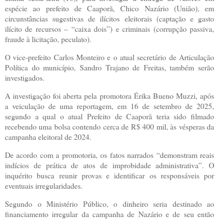
espécie ao prefeito de Caaporã, Chico Nazário (União), em
circunstâncias sugestivas de ilícitos eleitorais (captação e gasto
ilícito de recursos – “caixa dois”) e criminais (corrupção passiva,
fraude à licitação, peculato).
O vice-prefeito Carlos Monteiro e o atual secretário de Articulação
Política do município, Sandro Trajano de Freitas, também serão
investigados.
A investigação foi aberta pela promotora Érika Bueno Muzzi, após
a veiculação de uma reportagem, em 16 de setembro de 2025,
segundo a qual o atual Prefeito de Caaporã teria sido filmado
recebendo uma bolsa contendo cerca de R$ 400 mil, às vésperas da
campanha eleitoral de 2024.
De acordo com a promotoria, os fatos narrados “demonstram reais
indícios de prática de atos de improbidade administrativa”. O
inquérito busca reunir provas e identificar os responsáveis por
eventuais irregularidades.
Segundo o Ministério Público, o dinheiro seria destinado ao
financiamento irregular da campanha de Nazário e de seu então