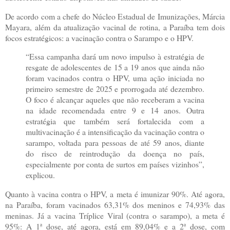
De acordo com a chefe do Núcleo Estadual de Imunizações, Márcia
Mayara, além da atualização vacinal de rotina, a Paraíba tem dois
focos estratégicos: a vacinação contra o Sarampo e o HPV.
“Essa campanha dará um novo impulso à estratégia de
resgate de adolescentes de 15 a 19 anos que ainda não
foram vacinados contra o HPV, uma ação iniciada no
primeiro semestre de 2025 e prorrogada até dezembro.
O foco é alcançar aqueles que não receberam a vacina
na idade recomendada entre 9 e 14 anos. Outra
estratégia que também será fortalecida com a
multivacinação é a intensificação da vacinação contra o
sarampo, voltada para pessoas de até 59 anos, diante
do risco de reintrodução da doença no país,
especialmente por conta de surtos em países vizinhos”,
explicou.
Quanto à vacina contra o HPV, a meta é imunizar 90%. Até agora,
na Paraíba, foram vacinados 63,31% dos meninos e 74,93% das
meninas. Já a vacina Tríplice Viral (contra o sarampo), a meta é
95%: A 1ª dose, até agora, está em 89,04% e a 2ª dose, com