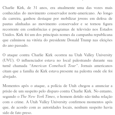
Charlie
Kirk, de 31 anos, era atualmente uma das vozes mais
conhecidas do movimento conservador norte-americano. Ao longo
da carreira, ganhou destaque por mobilizar jovens em defesa de
pautas alinhadas ao movimento conservador e se tornou figura
recorrente em conferências e programas de televisão nos Estados
Unidos. Kirk foi um dos principais nomes da campanha republicana
que culminou na vitória do presidente Donald Trump nas eleições
do ano passado.
O ataque contra
Charlie
Kirk ocorreu na Utah Valley University
(UVU). O influenciador estava no local palestrando durante sua
turnê chamada
“American Comeback Tour”
. Jornais americanos
citam que a família de Kirk estava presente na palestra onde ele foi
alvejado.
Momentos após o ataque, a polícia de Utah chegou a anunciar a
prisão de um suspeito pelo disparo contra
Charlie
Kirk. No entanto,
segundo o
The New York Times
, o homem detido não tinha relação
com o crime. A Utah Valley University confirmou momentos após
que, de acordo com as autoridades locais, nenhum suspeito havia
sido de fato preso.