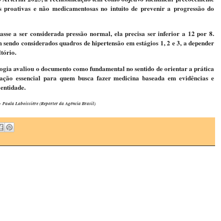
is proativas e não medicamentosas no intuito de prevenir a progressão do
asse a ser considerada pressão normal, ela precisa ser inferior a 12 por 8.
 sendo considerados quadros de hipertensão em estágios 1, 2 e 3, a depender
ltório.
logia avaliou o documento como fundamental no sentido de orientar a prática
ização essencial para quem busca fazer medicina baseada em evidências e
entidade.
aula Laboissière (Repórter da Agência Brasil)