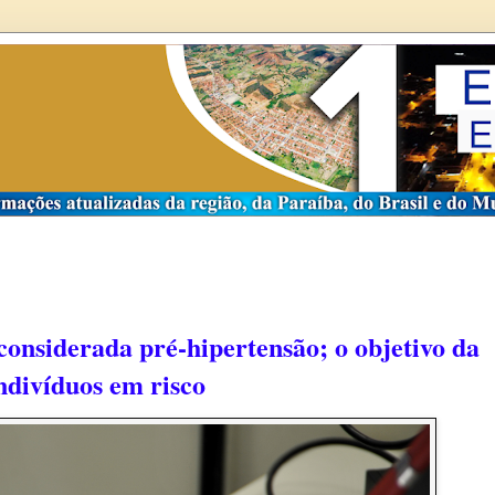
 considerada pré-hipertensão; o o
bjetivo da
indivíduos em risco