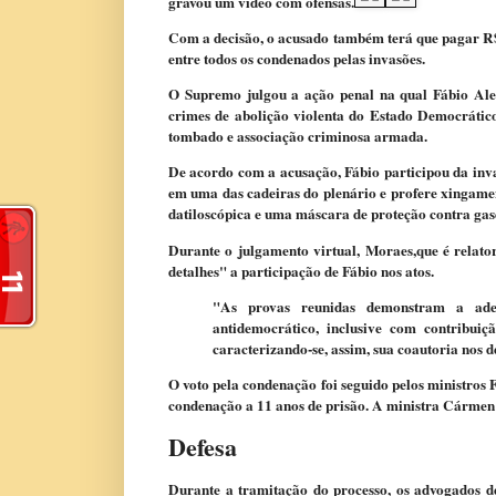
gravou um vídeo com ofensas.
Com a decisão, o acusado também terá que pagar R$ 
entre todos os condenados pelas invasões.
O Supremo julgou a ação penal na qual Fábio Ale
crimes de abolição violenta do Estado Democrático
tombado e associação criminosa armada.
De acordo com a acusação, Fábio participou da inv
em uma das cadeiras do plenário e profere xingament
datiloscópica e uma máscara de proteção contra gas
Durante o julgamento virtual, Moraes,que é relato
detalhes" a participação de Fábio nos atos.
"As provas reunidas demonstram a ade
antidemocrático, inclusive com contribuiç
caracterizando-se, assim, sua coautoria nos d
O voto pela condenação foi seguido pelos ministros 
condenação a 11 anos de prisão. A ministra Cármen
Defesa
Durante a tramitação do processo, os advogados d