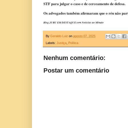
STF para julgar o caso e de cerceamento de defesa.
Os
advogados também afirmaram que o réu não partic
Blog JURU EM DESTAQUE com Notícias ao Minuto
By
Geraldo Luiz
on
agosto 07, 2025
Labels:
Justiça
,
Política
Nenhum comentário:
Postar um comentário