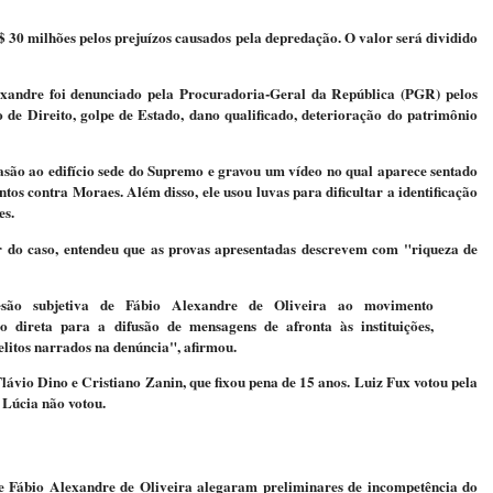
30 milhões pelos prejuízos causados pela depredação. O valor será dividido
xandre foi denunciado pela Procuradoria-Geral da República (PGR) pelos
 de Direito, golpe de Estado, dano qualificado, deterioração do patrimônio
asão ao edifício sede do Supremo e gravou um vídeo no qual aparece sentado
os contra Moraes. Além disso, ele usou luvas para dificultar a identificação
es.
r do caso, entendeu que as provas apresentadas descrevem com "riqueza de
são subjetiva de Fábio Alexandre de Oliveira ao movimento
ão direta para a difusão de mensagens de afronta às instituições,
elitos narrados na denúncia", afirmou.
Flávio Dino e Cristiano Zanin, que fixou pena de 15 anos. Luiz Fux votou pela
 Lúcia não votou.
e Fábio Alexandre de Oliveira alegaram preliminares de incompetência do