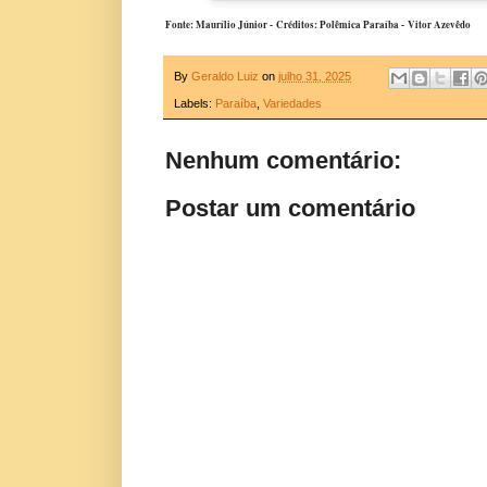
Fonte: Maurílio Júnior - Créditos: Polêmica Paraíba - Vitor Azevêdo
By
Geraldo Luiz
on
julho 31, 2025
Labels:
Paraíba
,
Variedades
Nenhum comentário:
Postar um comentário