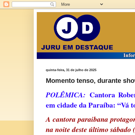
quinta-feira, 31 de julho de 2025
Momento tenso, durante sho
Cantora Rober
POLÊMICA:
em cidade da Paraíba: “Vá to
A cantora paraibana protago
na noite deste último sábado 