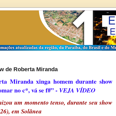
w de Roberta Miranda
ta Miranda xinga homem durante show
mar no c*, vá se f#” -
VEJA VÍDEO
nizou um momento tenso, durante seu show
(26), em Solânea