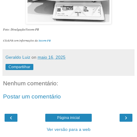
Foto: Divulgação/Secom-PB
ClickPB com informações da
Secom-PB
Geraldo Luiz
on
maio 16, 2025
Compartilhar
Nenhum comentário:
Postar um comentário
‹
›
Página inicial
Ver versão para a web