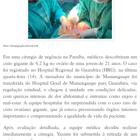
Foto: Divulgação/Secom-PB
Em uma cirurgia de urgência na Paraíba, médicos descobriram um
cisto gigante de 6,2 kg no ovário de uma jovem de 21 anos. O caso
foi registrado no Hospital Regional de Guarabira (HRG), na última
quarta-feira (14). A moradora do município de Mamanguape foi
transferida do Hospital Geral de Mamanguape para Guarabira, via
regulação estadual, e chegou à unidade em condições delicadas,
com queixas intensas de dor abdominal e sintomas como enjoo e
mal-estar. A equipe hospitalar foi surpreendida com o caso raro de
cisto ovariano gigante, que já estava pressionando órgãos internos
importantes e comprometendo a qualidade de vida da paciente.
Após avaliação detalhada, a equipe médica decidiu realizar
imediatamente a cirurgia. Yasmin foi submetida à retirada de um