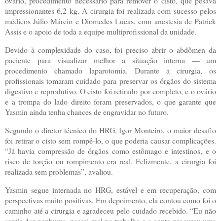
ovário, procedimento necessário para remover o cisto, que pesava
impressionantes 6,2 kg. A cirurgia foi realizada com sucesso pelos
médicos Júlio Márcio e Diomedes Lucas, com anestesia de Patrick
Assis e o apoio de toda a equipe multiprofissional da unidade.
Devido à complexidade do caso, foi preciso abrir o abdômen da
paciente para visualizar melhor a situação interna — um
procedimento chamado laparotomia. Durante a cirurgia, os
profissionais tomaram cuidado para preservar os órgãos do sistema
digestivo e reprodutivo. O cisto foi retirado por completo, e o ovário
e a trompa do lado direito foram preservados, o que garante que
Yasmin ainda tenha chances de engravidar no futuro.
Segundo o diretor técnico do HRG, Igor Monteiro, o maior desafio
foi retirar o cisto sem rompê-lo, o que poderia causar complicações.
“Já havia compressão de órgãos como estômago e intestinos, e o
risco de torção ou rompimento era real. Felizmente, a cirurgia foi
realizada sem problemas”, avaliou.
Yasmin segue internada no HRG, estável e em recuperação, com
perspectivas muito positivas. Em depoimento, ela contou como foi o
caminho até a cirurgia e agradeceu pelo cuidado recebido. “Eu não
sentia dor nenhuma, passei mal no trabalho e a gente procurou uma