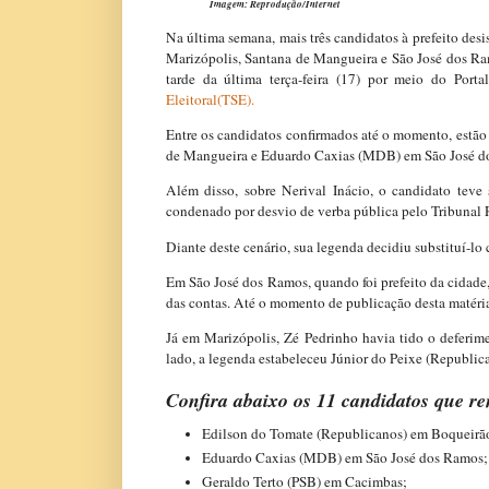
Imagem: Reprodução/Internet
Na última semana, mais três candidatos à prefeito desi
Marizópolis, Santana de Mangueira e São José dos Ram
tarde da última terça-feira (17) por meio do Port
Eleitoral(TSE).
Entre os candidatos confirmados até o momento, estã
de Mangueira e Eduardo Caxias (MDB) em São José d
Além disso, sobre Nerival Inácio, o candidato teve 
condenado por desvio de verba pública pelo Tribunal 
Diante deste cenário, sua legenda decidiu substituí-l
Em São José dos Ramos, quando foi prefeito da cidade
das contas. Até o momento de publicação desta matéri
Já em Marizópolis, Zé Pedrinho havia tido o deferime
lado, a legenda estabeleceu Júnior do Peixe (Republic
Confira abaixo os 11 candidatos que r
Edilson do Tomate (Republicanos) em Boqueirã
Eduardo Caxias (MDB) em São José dos Ramos;
Geraldo Terto (PSB) em Cacimbas;