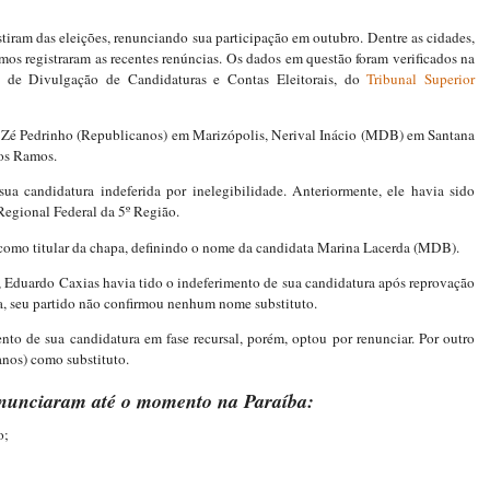
stiram das eleições, renunciando sua participação em outubro. Dentre as cidades,
os registraram as recentes renúncias. Os dados em questão foram verificados na
al de Divulgação de Candidaturas e Contas Eleitorais, do
Tribunal Superior
o Zé Pedrinho (Republicanos) em Marizópolis, Nerival Inácio (MDB) em Santana
os Ramos.
sua candidatura indeferida por inelegibilidade. Anteriormente, ele havia sido
Regional Federal da 5º Região.
o como titular da chapa, definindo o nome da candidata Marina Lacerda (MDB).
, Eduardo Caxias havia tido o indeferimento de sua candidatura após reprovação
a, seu partido não confirmou nenhum nome substituto.
nto de sua candidatura em fase recursal, porém, optou por renunciar. Por outro
anos) como substituto.
enunciaram até o momento na Paraíba:
o;