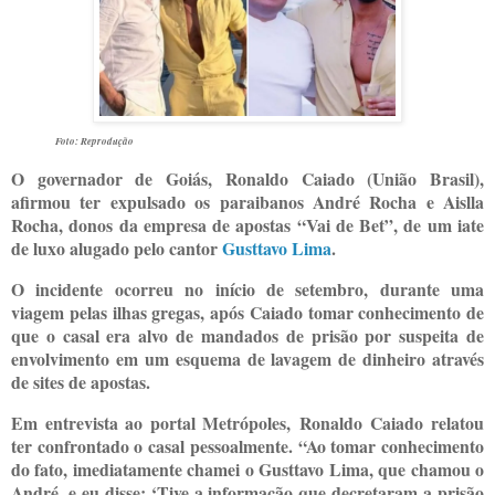
Foto: Reprodução
O governador de Goiás, Ronaldo Caiado (União Brasil),
afirmou ter expulsado os paraibanos André Rocha e Aislla
Rocha, donos da empresa de apostas “Vai de Bet”, de um iate
de luxo alugado pelo cantor
Gusttavo Lima
.
O incidente ocorreu no início de setembro, durante uma
viagem pelas ilhas gregas, após Caiado tomar conhecimento de
que o casal era alvo de mandados de prisão por suspeita de
envolvimento em um esquema de lavagem de dinheiro através
de sites de apostas.
Em entrevista ao portal Metrópoles,
Ronaldo
Caiado relatou
ter confrontado o casal pessoalmente. “Ao tomar conhecimento
do fato, imediatamente chamei o Gusttavo Lima, que chamou o
André, e eu disse: ‘Tive a informação que decretaram a prisão