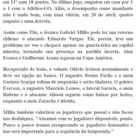
em 11º com 18 pontos. No último jogo, empatou em casa por 1
a 1 com o Atlético-GO. Aliás, o desempenho como mandante
não é nada bom, com uma vitória, em 20 de abril, quatro
empates e uma derrota.
Assim como Tite, o técnico Gabriel Milito pode ter um retorno
chileno: o atacante Eduardo Vargas. Ele, porém, teve um
problema no voo e chegará apenas na quarta-feira na capital
mineira, tornando sua presença na partida incerta. Alan
Franco e Guilherme Arana seguem na Copa América.
Recuperado de lesão, o volante Otávio treinou normalmente e
deve ser opção no banco. O zagueiro Bruno Fuchs e o meia
Gustavo Scarpa voltam de suspensão e serão titulares. O goleiro
Everson, o zagueiro Maurício Lemos, o lateral Saravia, o meia
Rubens e o atacante Alisson seguem como baixas por lesões,
enquanto o meia Zaracho é dúvida.
Milito também valorizou os jogadores que possui e não focou
nos desfalques. "Atuamos com os jogadores disponíveis, ponto.
Pouco a pouco iremos recuperando os jogadores lesionados e
isso será importante para a sequência da temporada."