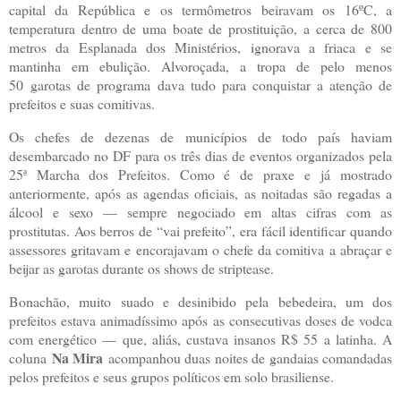
capital da República e os termômetros beiravam os 16ºC, a
temperatura dentro de uma boate de prostituição, a cerca de 800
metros da Esplanada dos Ministérios, ignorava a friaca e se
mantinha em ebulição. Alvoroçada, a tropa de pelo menos
50 garotas de programa dava tudo para conquistar a atenção de
prefeitos e suas comitivas.
Os chefes de dezenas de municípios de todo país haviam
desembarcado no DF para os três dias de eventos organizados pela
25ª Marcha dos Prefeitos. Como é de praxe e já mostrado
anteriormente, após as agendas oficiais, as noitadas são regadas a
álcool e sexo — sempre negociado em altas cifras com as
prostitutas. Aos berros de “vai prefeito”, era fácil identificar quando
assessores gritavam e encorajavam o chefe da comitiva a abraçar e
beijar as garotas durante os shows de striptease.
Bonachão, muito suado e desinibido pela bebedeira, um dos
prefeitos estava animadíssimo após as consecutivas doses de vodca
com energético — que, aliás, custava insanos R$ 55 a latinha. A
Na Mira
coluna
acompanhou duas noites de gandaias comandadas
pelos prefeitos e seus grupos políticos em solo brasiliense.