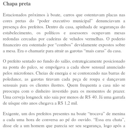
Chapa preta
Estacionados próximos à boate, carros que ostentavam placas nas
cores pretas do “poder executivo municipal” denunciavam a
presença dos prefeitos. Dentro da casa, apinhada de seguranças do
estabelecimento, os políticos e assessores ocupavam mesas
redondas cercadas por cadeiras de veludos vermelhas. O poderio
financeiro era ostentado por “combos” devidamente expostos sobre
a mesa. Era o chamariz para atrair as garotas “mais caras” da casa.
O prefeito sentado no fundo do salão, estrategicamente posicionado
na ponta do palco, se empolgava a cada show sensual anunciado
pelos microfones. Cheias de energia e se contorcendo nas barras de
poledance, as garotas tiravam cada peça de roupa e dançavam
sensuais para os clientes ilustres. Quem frequenta a casa não se
preocupa com o dinheiro investido para os momentos de prazer.
Uma cerveja longneck não saia por menos de R$ 40. Já uma garrafa
de uísque oito anos chegava a R$ 1,2 mil.
Exigente, um dos prefeitos presentes na boate “trocava” de menina
a cada uma hora de conversa ao pé do ouvido. “Essa era chata”,
disse ele a um homem que parecia ser seu segurança, logo após a