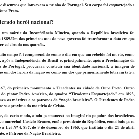
de discursos que louvavam a rainha de Portugal. Seu corpo foi esquartejado e
Ouro Preto.
derado herói nacional?
e um mártir da Inconfidência Mineira, quando a República brasileira foi
e 1889.Um dos primeiros atos do novo governo foi transformar a data em que
ser celebrada nos quartéis.
uito tempo foi compreendido como o dia em que um rebelde foi morto, como
to, após a Independência do Brasil e, principalmente, após a Proclamação da
o de Portugal, procurava construir sua identidade nacional), a imagem de
o um dos heróis da nação ou como um dos que primeiramente lutaram (até a
67, do primeiro monumento a Tiradentes na cidade de Ouro Preto. Outro
te do pintor Pedro Américo, do quadro “Tiradentes Esquartejado” em 1893,
ava os mártires e os patronos da “nação brasileira”. O Tiradentes de Pedro
e se aproxima do martírio de Cristo.
e, de certo modo, ainda permanece) no imaginário popular dos brasileiros.
, o marechal Castelo Branco, então presidente da República, contribuiu para
a Lei Nº 4. 897, de 9 de dezembro de 1965, que instituía o dia 21 de abril
nte, o Patrono da Nação Brasileira.