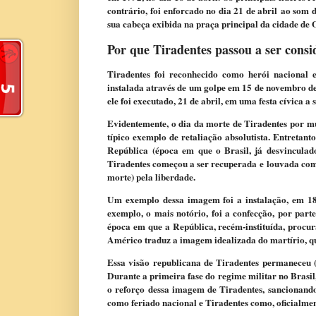
contrário, foi enforcado no dia 21 de abril ao som 
sua cabeça exibida na praça principal da cidade de 
Por que Tiradentes passou a ser consi
Tiradentes foi reconhecido como herói nacional 
instalada através de um golpe em 15 de novembro d
ele foi executado, 21 de abril, em uma festa cívica a 
Evidentemente, o dia da morte de Tiradentes por m
típico exemplo de retaliação absolutista. Entretan
República (época em que o Brasil, já desvinculad
Tiradentes começou a ser recuperada e louvada com
morte) pela liberdade.
Um exemplo dessa imagem foi a instalação, em 18
exemplo, o mais notório, foi a confecção, por par
época em que a República, recém-instituída, procur
Américo traduz a imagem idealizada do martírio, qu
Essa visão republicana de Tiradentes permaneceu (
Durante a primeira fase do regime militar no Brasil
o reforço dessa imagem de Tiradentes, sancionando 
como feriado nacional e Tiradentes como, oficialme