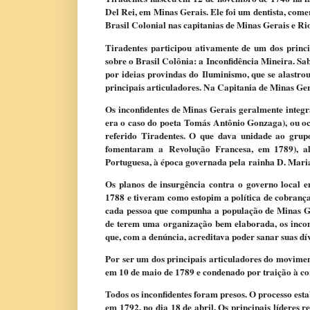
Del Rei, em Minas Gerais. Ele foi um dentista, comerc
Brasil Colonial nas capitanias de Minas Gerais e Ri
Tiradentes participou ativamente de um dos princ
sobre o Brasil Colônia: a Inconfidência Mineira. Sa
por ideias provindas do Iluminismo, que se alastr
principais articuladores. Na Capitania de Minas Ger
Os inconfidentes de Minas Gerais geralmente integr
era o caso do poeta Tomás Antônio Gonzaga), ou ocu
referido Tiradentes. O que dava unidade ao grup
fomentaram a Revolução Francesa, em 1789), a
Portuguesa, à época governada pela rainha D. Maria
Os planos de insurgência contra o governo local 
1788 e tiveram como estopim a política de cobranç
cada pessoa que compunha a população de Minas Ge
de terem uma organização bem elaborada, os inconf
que, com a denúncia, acreditava poder sanar suas dí
Por ser um dos principais articuladores do movimen
em 10 de maio de 1789 e condenado por traição à co
Todos os inconfidentes foram presos. O processo est
em 1792, no dia 18 de abril. Os principais líderes 