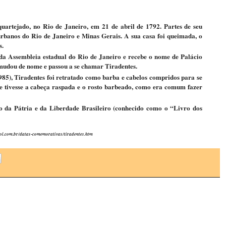
quartejado, no Rio de Janeiro, em 21 de abril de 1792. Partes de seu
urbanos do Rio de Janeiro e Minas Gerais. A sua casa foi queimada, o
s.
 da Assembleia estadual do Rio de Janeiro e recebe o nome de Palácio
 mudou de nome e passou a se chamar Tiradentes.
985), Tiradentes foi retratado como barba e cabelos compridos para se
ue tivesse a cabeça raspada e o rosto barbeado, como era comum fazer
o da Pátria e da Liberdade Brasileiro (conhecido como o “Livro dos
.uol.com.br/datas-comemorativas/tiradentes.htm