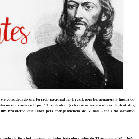
e é considerado um feriado nacional no Brasil, pois homenageia a figura do
armente conhecido por “Tiradentes” (referência ao seu ofício de dentista),
 um brasileiro que lutou pela independência de Minas Gerais do domínio
zenda de Pombal, entre as cidades hoje chamadas de Tiradentes e São João