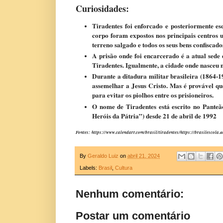
Curiosidades:
Tiradentes foi enforcado e posteriormente es
corpo foram expostos nos principais centros 
terreno salgado e todos os seus bens confiscado
A prisão onde foi encarcerado é a atual sede
Tiradentes. Igualmente, a cidade onde nasceu
Durante a ditadura militar brasileira (1864-1
assemelhar a Jesus Cristo. Mas é provável q
para evitar os piolhos entre os prisioneiros.
O nome de Tiradentes está escrito no Panteã
Heróis da Pátria”) desde 21 de abril de 1992
Fontes: https://www.calendarr.com/brasil/tiradentes/https://brasilescola
By
Geraldo Luiz
on
abril 21, 2024
Labels:
Brasil
,
Cultura
Nenhum comentário:
Postar um comentário