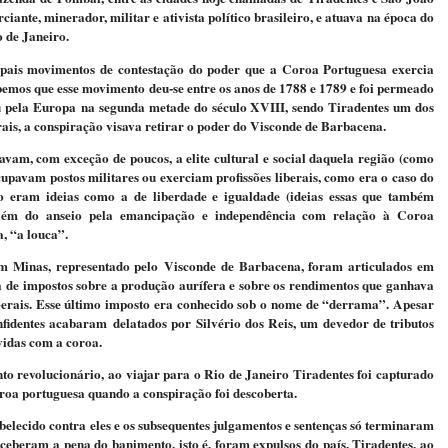
iante, minerador, militar e ativista político brasileiro, e atuava na época do
o de Janeiro.
ipais movimentos de contestação do poder que a Coroa Portuguesa exercia
bemos que esse movimento deu-se entre os anos de 1788 e 1789 e foi permeado
ou pela Europa na segunda metade do século XVIII, sendo Tiradentes um dos
ais, a conspiração visava retirar o poder do Visconde de Barbacena.
avam, com exceção de poucos, a elite cultural e social daquela região (como
pavam postos militares ou exerciam profissões liberais, como era o caso do
o eram ideias como a de liberdade e igualdade (ideias essas que também
lém do anseio pela emancipação e independência com relação à Coroa
, “a louca”.
em Minas, representado pelo Visconde de Barbacena, foram articulados em
a de impostos sobre a produção aurífera e sobre os rendimentos que ganhava
rais. Esse último imposto era conhecido sob o nome de “derrama”. Apesar
identes acabaram delatados por Silvério dos Reis, um devedor de tributos
vidas com a coroa.
to revolucionário, ao viajar para o Rio de Janeiro Tiradentes foi capturado
roa portuguesa quando a conspiração foi descoberta.
abelecido contra eles e os subsequentes julgamentos e sentenças só terminaram
receberam a pena do banimento, isto é, foram expulsos do país. Tiradentes, ao