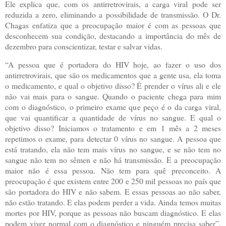
Ele explica que, com os antirretrovirais, a carga viral pode ser
reduzida a zero, eliminando a possibilidade de transmissão. O Dr.
Chagas enfatiza que a preocupação maior é com as pessoas que
desconhecem sua condição, destacando a importância do mês de
dezembro para conscientizar, testar e salvar vidas.
“A pessoa que é portadora do HIV hoje, ao fazer o uso dos
antirretrovirais, que são os medicamentos que a gente usa, ela toma
o medicamento, e qual o objetivo disso? É prender o vírus ali e ele
não vai mais para o sangue. Quando o paciente chega para mim
com o diagnóstico, o primeiro exame que peço é o da carga viral,
que vai quantificar a quantidade de vírus no sangue. E qual o
objetivo disso? Iniciamos o tratamento e em 1 mês a 2 meses
repetimos o exame, para detectar 0 vírus no sangue. A pessoa que
está tratando, ela não tem mais vírus no sangue, e se não tem no
sangue não tem no sêmen e não há transmissão. E a preocupação
maior não é essa pessoa. Não tem para quê preconceito. A
preocupação é que existem entre 200 e 250 mil pessoas no país que
são portadora do HIV e não sabem. E essas pessoas ao não saber,
não estão tratando. E elas podem perder a vida. Ainda temos muitas
mortes por HIV, porque as pessoas não buscam diagnóstico. E elas
podem viver normal com o diagnóstico e ninguém precisa saber”,