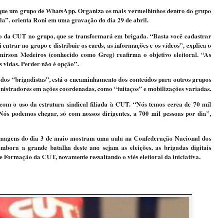
que um grupo de WhatsApp. Organiza os mais vermelhinhos dentro do grupo
la”, orienta Roni em uma gravação do dia 29 de abril.
 da CUT no grupo, que se transformará em brigada. “Basta você cadastrar
entrar no grupo e distribuir os cards, as informações e os vídeos”, explica o
mirson Medeiros (conhecido como Greg) reafirma o objetivo eleitoral. “As
s vidas. Perder não é opção”.
dos “brigadistas”, está o encaminhamento dos conteúdos para outros grupos
stradores em ações coordenadas, como “tuitaços” e mobilizações variadas.
om o uso da estrutura sindical filiada à CUT. “Nós temos cerca de 70 mil
. Nós podemos chegar, só com nossos dirigentes, a 700 mil pessoas por dia”,
. Imagens do dia 3 de maio mostram uma aula na Confederação Nacional dos
bora a grande batalha deste ano sejam as eleições, as brigadas digitais
 Formação da CUT, novamente ressaltando o viés eleitoral da iniciativa.