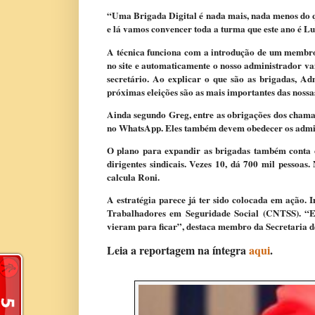
“Uma Brigada Digital é nada mais, nada menos do 
e lá vamos convencer toda a turma que este ano é Lu
A técnica funciona com a introdução de um membro
no site e automaticamente o nosso administrador vai 
secretário. Ao explicar o que são as brigadas, Ad
próximas eleições são as mais importantes das nossa
Ainda segundo Greg, entre as obrigações dos chama
no WhatsApp. Eles também devem obedecer os admini
O plano para expandir as brigadas também conta c
dirigentes sindicais. Vezes 10, dá 700 mil pessoas
calcula Roni.
A estratégia parece já ter sido colocada em ação
Trabalhadores em Seguridade Social (CNTSS). “Em
vieram para ficar”, destaca membro da Secretaria de
Leia a reportagem na íntegra
aqui
.