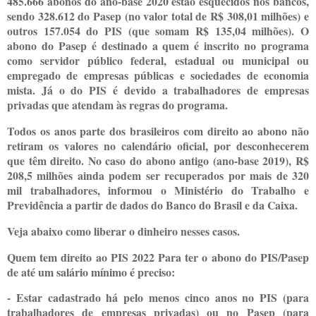
485.666 abonos do ano-base 2020 estão esquecidos nos bancos,
sendo 328.612 do Pasep (no valor total de R$ 308,01 milhões) e
outros 157.054 do PIS (que somam R$ 135,04 milhões). O
abono do Pasep é destinado a quem é inscrito no programa
como servidor público federal, estadual ou municipal ou
empregado de empresas públicas e sociedades de economia
mista. Já o do PIS é devido a trabalhadores de empresas
privadas que atendam às regras do programa.
Todos os anos parte dos brasileiros com direito ao abono não
retiram os valores no calendário oficial, por desconhecerem
que têm direito. No caso do abono antigo (ano-base 2019), R$
208,5 milhões ainda podem ser recuperados por mais de 320
mil trabalhadores, informou o Ministério do Trabalho e
Previdência a partir de dados do Banco do Brasil e da Caixa.
Veja abaixo como liberar o dinheiro nesses casos.
Quem tem direito ao PIS 2022 Para ter o abono do PIS/Pasep
de até um salário mínimo é preciso:
- Estar cadastrado há pelo menos cinco anos no PIS (para
trabalhadores de empresas privadas) ou no Pasep (para