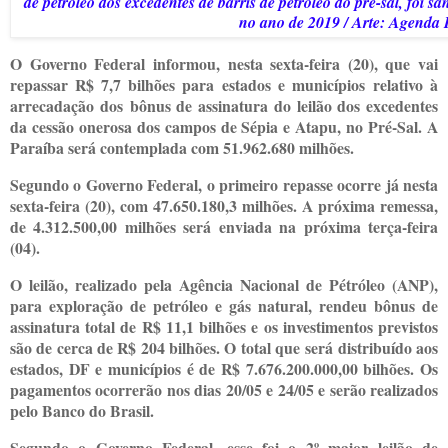
de petróleo dos excedentes de barris de petróleo do pré-sal, foi 
no ano de 2019 / Arte: Agenda P
O Governo Federal informou, nesta sexta-feira (20), que vai
repassar R$ 7,7 bilhões para estados e municípios relativo à
arrecadação dos bônus de assinatura do leilão dos excedentes
da cessão onerosa dos campos de Sépia e Atapu, no Pré-Sal. A
Paraíba será contemplada com 51.962.680 milhões.
Segundo o Governo Federal, o primeiro repasse ocorre já nesta
sexta-feira (20), com 47.650.180,3 milhões. A próxima remessa,
de 4.312.500,00 milhões será enviada na próxima terça-feira
(04).
O leilão, realizado pela Agência Nacional de Pétróleo (ANP),
para exploração de petróleo e gás natural, rendeu bônus de
assinatura total de R$ 11,1 bilhões e os investimentos previstos
são de cerca de R$ 204 bilhões. O total que será distribuído aos
estados, DF e municípios é de R$ 7.676.200.000,00 bilhões. Os
pagamentos ocorrerão nos dias 20/05 e 24/05 e serão realizados
pelo Banco do Brasil.
Segundo o Governo Federal, esse foi o 2º maior leilão de