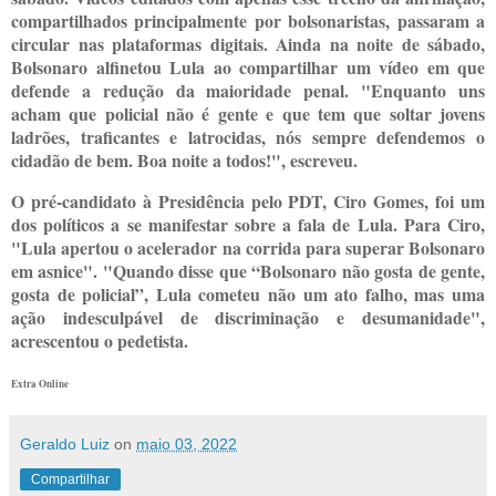
compartilhados principalmente por bolsonaristas, passaram a
circular nas plataformas digitais. Ainda na noite de sábado,
Bolsonaro alfinetou Lula ao compartilhar um vídeo em que
defende a redução da maioridade penal. "Enquanto uns
acham que policial não é gente e que tem que soltar jovens
ladrões, traficantes e latrocidas, nós sempre defendemos o
cidadão de bem. Boa noite a todos!", escreveu.
O pré-candidato à Presidência pelo PDT, Ciro Gomes, foi um
dos políticos a se manifestar sobre a fala de Lula. Para Ciro,
"Lula apertou o acelerador na corrida para superar Bolsonaro
em asnice". "Quando disse que “Bolsonaro não gosta de gente,
gosta de policial”, Lula cometeu não um ato falho, mas uma
ação indesculpável de discriminação e desumanidade",
acrescentou o pedetista.
Extra Online
Geraldo Luiz
on
maio 03, 2022
Compartilhar