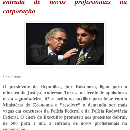
entrada de novos profissionais na
corporação
© Getty Images
O presidente da República, Jair Bolsonaro, ligou para o
ministro da Justiça, Anderson Torres, na frente de apoiadores
nesta segunda-feira, 02, e pediu ao auxiliar para falar com o
Ministério da Economia e "resolver" a demanda por mais
vagas em concursos da Polícia Federal e da Polícia Rodoviária
Federal. O chefe do Executivo prometeu aos presentes dobrar,
de 500 para 1 mil, a entrada de novos profissionais na
corporação.