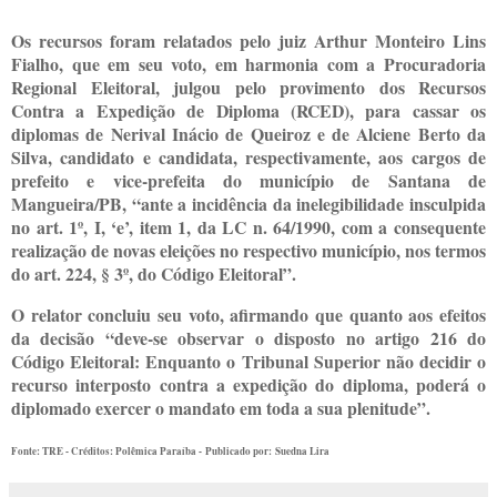
Os recursos foram relatados pelo juiz Arthur Monteiro Lins
Fialho, que em seu voto, em harmonia com a Procuradoria
Regional Eleitoral, julgou pelo provimento dos Recursos
Contra a Expedição de Diploma (RCED), para cassar os
diplomas de Nerival Inácio de Queiroz e de Alciene Berto da
Silva, candidato e candidata, respectivamente, aos cargos de
prefeito e vice-prefeita do município de Santana de
Mangueira/PB, “ante a incidência da inelegibilidade insculpida
no art. 1º, I, ‘e’, item 1, da LC n. 64/1990, com a consequente
realização de novas eleições no respectivo município, nos termos
do art. 224, § 3º, do Código Eleitoral”.
O relator concluiu seu voto, afirmando que quanto aos efeitos
da decisão “deve-se observar o disposto no artigo 216 do
Código Eleitoral: Enquanto o Tribunal Superior não decidir o
recurso interposto contra a expedição do diploma, poderá o
diplomado exercer o mandato em toda a sua plenitude”.
Fonte: TRE - Créditos: Polêmica Paraíba -
Publicado por: Suedna Lira