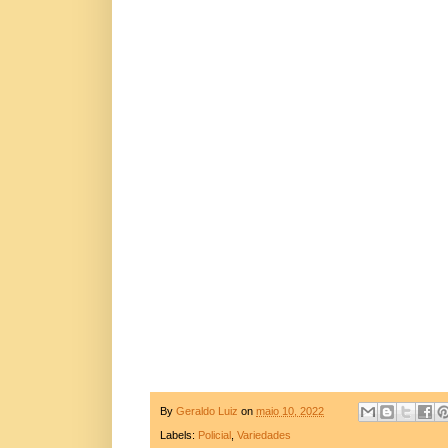
By
Geraldo Luiz
on
maio 10, 2022
Labels:
Policial
,
Variedades