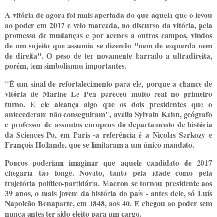
A vitória de agora foi mais apertada do que aquela que o levou
ao poder em 2017 e veio marcada, no discurso da vitória, pela
promessa de mudanças e por acenos a outros campos, vindos
de um sujeito que assumiu se dizendo "nem de esquerda nem
de direita". O peso de ter novamente barrado a ultradireita,
porém, tem simbolismos importantes.
"É um sinal de refortalecimento para ele, porque a chance de
vitória de Marine Le Pen pareceu muito real no primeiro
turno. E ele alcança algo que os dois presidentes que o
antecederam não conseguiram", avalia Sylvain Kahn, geógrafo
e professor de assuntos europeus do departamento de história
da Sciences Po, em Paris -a referência é a Nicolas Sarkozy e
François Hollande, que se limitaram a um único mandato.
Poucos poderiam imaginar que aquele candidato de 2017
chegaria tão longe. Novato, tanto pela idade como pela
trajetória político-partidária. Macron se tornou presidente aos
39 anos, o mais jovem da história do país - antes dele, só Luís
Napoleão Bonaparte, em 1848, aos 40. E chegou ao poder sem
nunca antes ter sido eleito para um cargo.