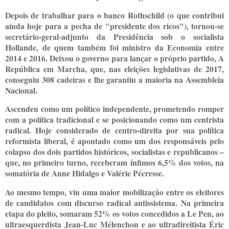
Depois de trabalhar para o banco Rothschild (o que contribui
ainda hoje para a pecha de "presidente dos ricos"), tornou-se
secretário-geral-adjunto da Presidência sob o socialista
Hollande, de quem também foi ministro da Economia entre
2014 e 2016. Deixou o governo para lançar o próprio partido, A
República em Marcha, que, nas eleições legislativas de 2017,
conseguiu 308 cadeiras e lhe garantiu a maioria na Assembleia
Nacional.
Ascendeu como um político independente, prometendo romper
com a política tradicional e se posicionando como um centrista
radical. Hoje considerado de centro-direita por sua política
reformista liberal, é apontado como um dos responsáveis pelo
colapso dos dois partidos históricos, socialistas e republicanos –
que, no primeiro turno, receberam ínfimos 6,5% dos votos, na
somatória de Anne Hidalgo e Valérie Pécresse.
Ao mesmo tempo, viu uma maior mobilização entre os eleitores
de candidatos com discurso radical antissistema. Na primeira
etapa do pleito, somaram 52% os votos concedidos a Le Pen, ao
ultraesquerdista Jean-Luc Mélenchon e ao ultradireitista Éric