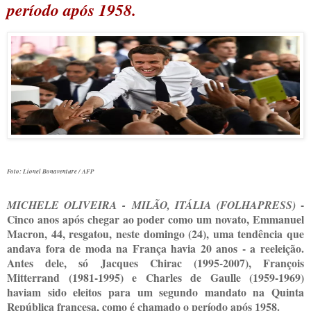
período após 1958.
Foto: Lionel Bonaventure / AFP
-
M
ICHELE OLIVEIRA -
MILÃO, ITÁLIA (FOLHAPRESS)
Cinco anos após chegar ao poder como um novato, Emmanuel
Macron, 44, resgatou, neste domingo (24), uma tendência que
andava fora de moda na França havia 20 anos - a reeleição.
Antes dele, só Jacques Chirac (1995-2007), François
Mitterrand (1981-1995) e Charles de Gaulle (1959-1969)
haviam sido eleitos para um segundo mandato na Quinta
República francesa, como é chamado o período após 1958.