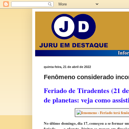
quinta-feira, 21 de abril de 2022
Fenômeno considerado inco
Feriado de Tiradentes (21 d
de planetas: veja como assist
No último domingo, dia 17, começou a se formar um 
feriado — o planeta Júpiter se moveu em direção