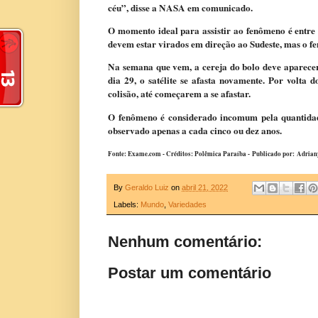
céu”, disse a NASA em comunicado.
O momento ideal para assistir ao fenômeno é entre o
devem estar virados em direção ao Sudeste, mas o fe
Na semana que vem, a cereja do bolo deve aparecer:
dia 29, o satélite se afasta novamente. Por volta
colisão, até começarem a se afastar.
O fenômeno é considerado incomum pela quantidade
observado apenas a cada cinco ou dez anos.
Fonte: Exame.com - Créditos: Polêmica Paraíba -
Publicado por:
Adrian
By
Geraldo Luiz
on
abril 21, 2022
Labels:
Mundo
,
Variedades
Nenhum comentário:
Postar um comentário