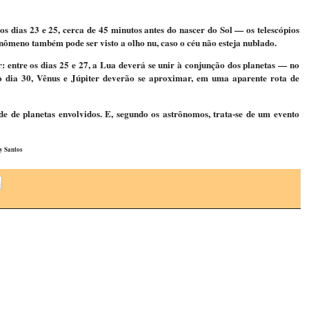
s dias 23 e 25, cerca de 45 minutos antes do nascer do Sol — os telescópios
nômeno também pode ser visto a olho nu, caso o céu não esteja nublado.
 entre os dias 25 e 27, a Lua deverá se unir à conjunção dos planetas — no
 do dia 30, Vênus e Júpiter deverão se aproximar, em uma aparente rota de
 de planetas envolvidos. E, segundo os astrônomos, trata-se de um evento
y Santos