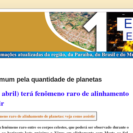
mum pela quantidade de planetas
e abril) terá fenômeno raro de alinhamento
ir
fenômeno raro entre os corpos celestes, que poderá ser observado durante o
 ao horizonte leste, próximo a Vênus, em alinhamento com Marte, ao Sul,