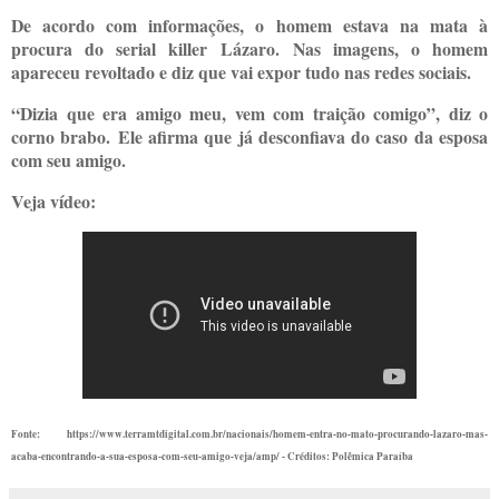
De acordo com informações, o homem estava na mata à
procura do serial killer Lázaro.
Nas imagens, o homem
apareceu revoltado e diz que vai expor tudo nas redes sociais.
“Dizia que era amigo meu, vem com traição comigo”, diz o
corno brabo.
Ele afirma que já desconfiava do caso da esposa
com seu amigo.
Veja vídeo:
Fonte: https://www.terramtdigital.com.br/nacionais/homem-entra-no-mato-procurando-lazaro-mas-
acaba-encontrando-a-sua-esposa-com-seu-amigo-veja/amp/ - Créditos: Polêmica Paraíba