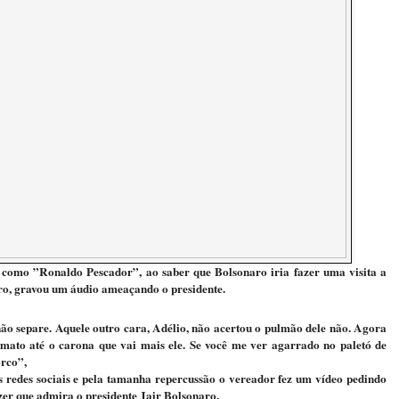
como ”Ronaldo Pescador”, ao saber que Bolsonaro iria fazer uma visita a
ro, gravou um áudio ameaçando o presidente.
ão separe. Aquele outro cara, Adélio, não acertou o pulmão dele não. Agora
mato até o carona que vai mais ele. Se você me ver agarrado no paletó de
orco”,
s redes sociais e pela tamanha repercussão o vereador fez um vídeo pedindo
izer que admira o presidente Jair Bolsonaro.