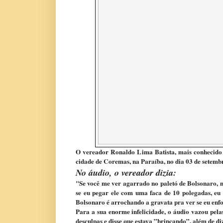
O vereador Ronaldo Lima Batista, mais conhecido 
cidade de Coremas, na Paraíba, no dia 03 de setemb
No áudio, o vereador dizia:
"Se você me ver agarrado no paletó de Bolsonaro, n
se eu pegar ele com uma faca de 10 polegadas, eu 
Bolsonaro é arrochando a gravata pra ver se eu enf
Para a sua enorme infelicidade, o áudio vazou pela
desculpas e disse que estava ”brincando”, além de d