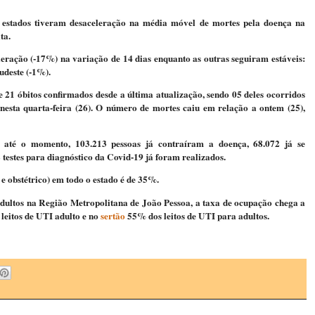
3 estados tiveram desaceleração na média móvel de mortes pela doença na
ta.
eleração (-17%) na variação de 14 dias enquanto as outras seguiram estáveis:
udeste (-1%).
 21 óbitos confirmados desde a última atualização, sendo 05 deles ocorridos
nesta quarta-feira (26). O número de mortes caiu em relação a ontem (25),
 até o momento, 103.213 pessoas já contraíram a doença, 68.072 já se
testes para diagnóstico da Covid-19 já foram realizados.
 e obstétrico) em todo o estado é de 35%.
adultos na Região Metropolitana de João Pessoa, a taxa de ocupação chega a
eitos de UTI adulto e no
sertão
55% dos leitos de UTI para adultos.