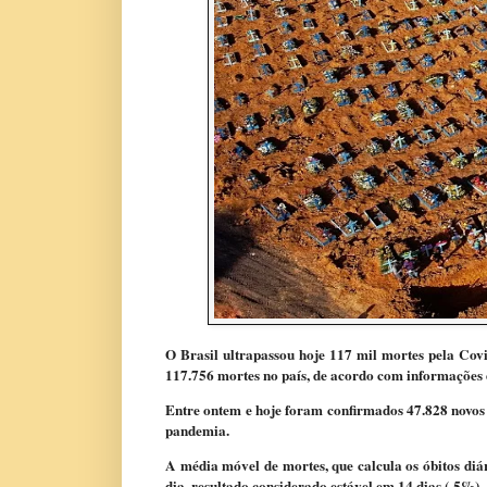
O Brasil ultrapassou hoje 117 mil mortes pela Covi
117.756 mortes no país, de acordo com informações d
Entre ontem e hoje foram confirmados 47.828 novos c
pandemia.
A média móvel de mortes, que calcula os óbitos diár
dia, resultado considerado estável em 14 dias (-5%).