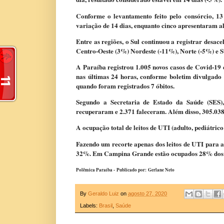
Conforme o levantamento feito pelo consórcio, 1
variação de 14 dias, enquanto cinco apresentaram al
Entre as regiões, o Sul continuou a registrar desac
Centro-Oeste (3%) Nordeste (-11%), Norte (-5%) e S
A Paraíba registrou 1.005 novos casos de Covid-19 e
nas últimas 24 horas, conforme boletim divulgado 
quando foram registrados 7 óbitos.
Segundo a Secretaria de Estado da Saúde (SES),
recuperaram e 2.371 faleceram. Além disso, 305.038 
A ocupação total de leitos de UTI (adulto, pediátrico
Fazendo um recorte apenas dos leitos de UTI para 
32%. Em Campina Grande estão ocupados 28% dos l
Polêmica Paraíba -
Publicado por: Gerlane Neto
By
Geraldo Luiz
on
agosto 27, 2020
Labels:
Brasil
,
Saúde