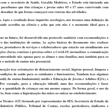
 com o secretário de Saúde, Geraldo Medeiros, o Estado está iniciando um
s paraibanos que têm crianças e jovens entre 03 e 17 anos convivendo com
a desenhar de que forma começará esse retorno das atividades.
. Após o resultado desse inquérito sorológico, nós teremos uma definição da
 Saúde acredita na ciência e acha que este não é o momento ideal para a
o no futuro, foi desenvolvido um protocolo sanitário com recomendações a
ro das instituições de ensino. As ações básicas do documento são: realizar
vos, prestadores de serviços e colaboradores que estarão em atendimento aos
ções claras, concisas e precisas sobre a Covid-19, normalizar a comunicação
autocuidado não apenas para os alunos e suas famílias, mas também para os
ar o método de ensino não presencial.
ação traz orientações de distanciamento social, higiene pessoal, limpeza e
ondições de saúde para os estudantes e funcionários. Também traz algumas
fantil, do ensino fundamental, médio e Educação de Jovens e Adultos (EJA), e
. Por exemplo, para a educação infantil, uma das recomendações é fazer
zir a quantidade de crianças em um mesmo espaço. De forma geral, o uso da
ório, bem como a higienização das mãos ao entrar no estabelecimento.
po Técnico (GT) formado por representantes da SES, Secretaria de Estado da
istério Público, Tribunal de Contas, escolas particulares, sindicatos e