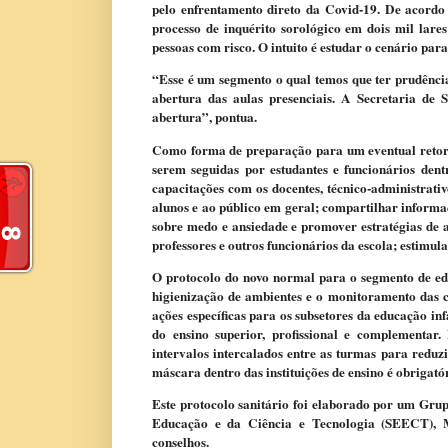
pelo enfrentamento direto da Covid-19. De acordo
processo de inquérito sorológico em dois mil lare
pessoas com risco. O intuito é estudar o cenário par
“Esse é um segmento o qual temos que ter prudência
abertura das aulas presenciais. A Secretaria de
abertura”, pontua.
Como forma de preparação para um eventual retorn
serem seguidas por estudantes e funcionários dent
capacitações com os docentes, técnico-administrati
alunos e ao público em geral; compartilhar informa
sobre medo e ansiedade e promover estratégias de 
professores e outros funcionários da escola; estimul
O protocolo do novo normal para o segmento de educ
higienização de ambientes e o monitoramento das c
ações específicas para os subsetores da educação in
do ensino superior, profissional e complementar
intervalos intercalados entre as turmas para redu
máscara dentro das instituições de ensino é obrigat
Este protocolo sanitário foi elaborado por um Gru
Educação e da Ciência e Tecnologia (SEECT), Min
conselhos.