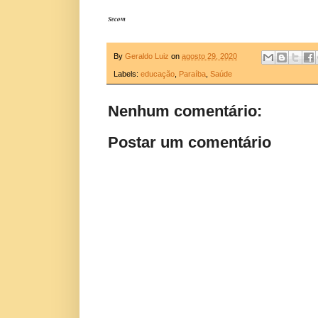
Secom
By
Geraldo Luiz
on
agosto 29, 2020
Labels:
educação
,
Paraíba
,
Saúde
Nenhum comentário:
Postar um comentário