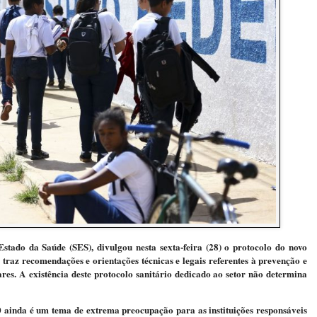
tado da Saúde (SES), divulgou nesta sexta-feira (28) o protocolo do novo
raz recomendações e orientações técnicas e legais referentes à prevenção e
res. A existência deste protocolo sanitário dedicado ao setor não determina
20 ainda é um tema de extrema preocupação para as instituições responsáveis