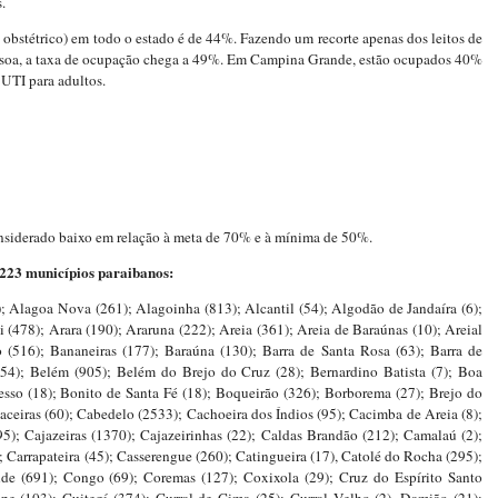
.
e obstétrico) em todo o estado é de 44%. Fazendo um recorte apenas dos leitos de
ssoa, a taxa de ocupação chega a 49%. Em Campina Grande, estão ocupados 40%
 UTI para adultos.
onsiderado baixo em relação à meta de 70% e à mínima de 50%.
 223 municípios paraibanos:
; Alagoa Nova (261); Alagoinha (813); Alcantil (54); Algodão de Jandaíra (6);
(478); Arara (190); Araruna (222); Areia (361); Areia de Baraúnas (10); Areial
o (516); Bananeiras (177); Baraúna (130); Barra de Santa Rosa (63); Barra de
54); Belém (905); Belém do Brejo do Cruz (28); Bernardino Batista (7); Boa
esso (18); Bonito de Santa Fé (18); Boqueirão (326); Borborema (27); Brejo do
aceiras (60); Cabedelo (2533); Cachoeira dos Índios (95); Cacimba de Areia (8);
5); Cajazeiras (1370); Cajazeirinhas (22); Caldas Brandão (212); Camalaú (2);
Carrapateira (45); Casserengue (260); Catingueira (17), Catolé do Rocha (295);
de (691); Congo (69); Coremas (127); Coxixola (29); Cruz do Espírito Santo