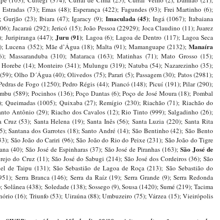
e (103); Cuitegí (374); Curral de Cima (25); Curral Velho (2), Damião (21);
 Estradas (73); Emas (48); Esperança (422); Fagundes (93); Frei Martinho (6);
Imaculada (45)
Gurjão (23); Ibiara (47); Igaracy (9);
; Ingá (1067); Itabaiana
306); Jacaraú (292); Jericó (15); João Pessoa (22929); Joca Claudino (11); Juarez
Juru (91)
); Juripiranga (447);
; Lagoa (6); Lagoa de Dentro (117); Lagoa Seca
Manaíra
26); Lucena (352); Mãe d’Água (18); Malta (91); Mamanguape (2132);
6); Massaranduba (310); Mataraca (163); Matinhas (71); Mato Grosso (15);
 Horebe (14); Monteiro (341); Mulungu (319); Natuba (54); Nazarezinho (35);
59); Olho D´Água (40); Olivedos (75); Parari (5); Passagem (30); Patos (2981);
Pedras de Fogo (1250); Pedro Régis (44); Piancó (148); Picuí (191); Pilar (290);
itimbu (589); Pocinhos (136); Poço Dantas (6); Poço de José Moura (18); Pombal
); Queimadas (1005); Quixaba (27); Remígio (230); Riachão (71); Riachão do
nto Antônio (29); Riacho dos Cavalos (12); Rio Tinto (999); Salgadinho (26);
a Cruz (53); Santa Helena (19); Santa Inês (56); Santa Luzia (220); Santa Rita
5); Santana dos Garrotes (18); Santo André (14); São Bentinho (42); São Bento
3); São João do Cariri (96); São João do Rio do Peixe (231); São João do Tigre
São José de
ana (40); São José de Espinharas (37); São José de Piranhas (163);
rejo do Cruz (11); São José do Sabugi (214); São José dos Cordeiros (36); São
l de Taipu (131); São Sebastião de Lagoa de Roça (213); São Sebastião do
51); Serra Branca (146); Serra da Raíz (19); Serra Grande (9); Serra Redonda
5); Solânea (438); Soledade (138); Sossego (9), Sousa (1420); Sumé (219); Tacima
enório (16); Triunfo (53); Uiraúna (88); Umbuzeiro (75); Várzea (15); Vieirópolis