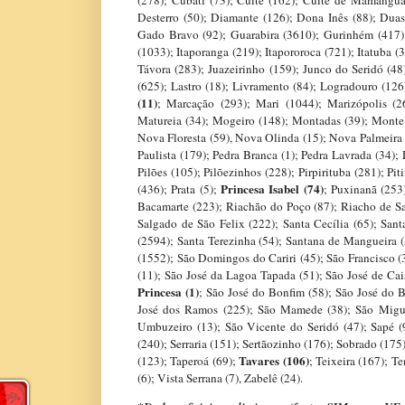
(278); Cubati (73); Cuité (162); Cuité de Mamanguap
Desterro (50); Diamante (126); Dona Inês (88); Duas
Gado Bravo (92); Guarabira (3610); Gurinhém (417); 
(1033); Itaporanga (219); Itapororoca (721); Itatuba (
Távora (283); Juazeirinho (159); Junco do Seridó (48
(625); Lastro (18); Livramento (84); Logradouro (1
(11)
; Marcação (293); Mari (1044); Marizópolis (2
Matureia (34); Mogeiro (148); Montadas (39); Monte
Nova Floresta (59), Nova Olinda (15); Nova Palmeira (
Paulista (179); Pedra Branca (1); Pedra Lavrada (34); 
Pilões (105); Pilõezinhos (228); Pirpirituba (281); P
Princesa Isabel (74)
(436); Prata (5);
; Puxinanã (253
Bacamarte (223); Riachão do Poço (87); Riacho de Sa
Salgado de São Felix (222); Santa Cecília (65); Sant
(2594); Santa Terezinha (54); Santana de Mangueira (
(1552); São Domingos do Cariri (45); São Francisco (3
(11); São José da Lagoa Tapada (51); São José de Cai
Princesa (1)
; São José do Bonfim (58); São José do B
José dos Ramos (225); São Mamede (38); São Migue
Umbuzeiro (13); São Vicente do Seridó (47); Sapé (9
(240); Serraria (151); Sertãozinho (176); Sobrado (17
Tavares (106)
(123); Taperoá (69);
; Teixeira (167); T
(6); Vista Serrana (7), Zabelê (24).