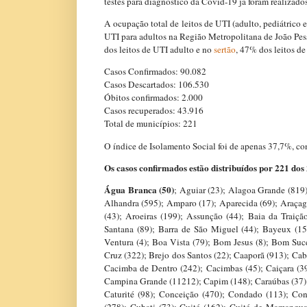
testes para diagnóstico da Covid-19 já foram realizados
A ocupação total de leitos de UTI (adulto, pediátrico 
UTI para adultos na Região Metropolitana de João Pe
dos leitos de UTI adulto e no
sertão
, 47% dos leitos de
Casos Confirmados: 90.082
Casos Descartados: 106.530
Óbitos confirmados: 2.000
Casos recuperados: 43.916
Total de municípios: 221
O índice de Isolamento Social foi de apenas 37,7%, c
Os casos confirmados estão distribuídos por 221 dos
Água Branca (50)
; Aguiar (23); Alagoa Grande (819)
Alhandra (595); Amparo (17); Aparecida (69); Araçagi 
(43); Aroeiras (199); Assunção (44); Baia da Traiçã
Santana (89); Barra de São Miguel (44); Bayeux (15
Ventura (4); Boa Vista (79); Bom Jesus (8); Bom Suc
Cruz (322); Brejo dos Santos (22); Caaporã (913); Cab
Cacimba de Dentro (242); Cacimbas (45); Caiçara (39
Campina Grande (11212); Capim (148); Caraúbas (37); 
Caturité (98); Conceição (470); Condado (113); Con