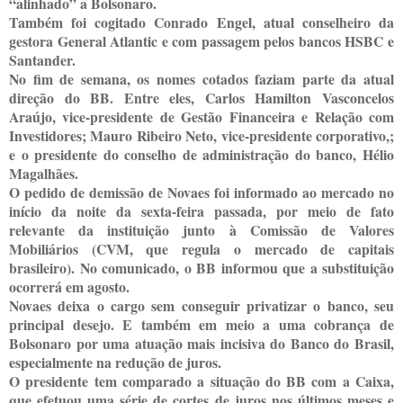
“alinhado” a Bolsonaro.
Também foi cogitado Conrado Engel, atual conselheiro da
gestora General Atlantic e com passagem pelos bancos HSBC e
Santander.
No fim de semana, os nomes cotados faziam parte da atual
direção do BB. Entre eles, Carlos Hamilton Vasconcelos
Araújo, vice-presidente de Gestão Financeira e Relação com
Investidores; Mauro Ribeiro Neto, vice-presidente corporativo,;
e o presidente do conselho de administração do banco, Hélio
Magalhães.
O pedido de demissão de Novaes foi informado ao mercado no
início da noite da sexta-feira passada, por meio de fato
relevante da instituição junto à Comissão de Valores
Mobiliários (CVM, que regula o mercado de capitais
brasileiro). No comunicado, o BB informou que a substituição
ocorrerá em agosto.
Novaes deixa o cargo sem conseguir privatizar o banco, seu
principal desejo. E também em meio a uma cobrança de
Bolsonaro por uma atuação mais incisiva do Banco do Brasil,
especialmente na redução de juros.
O presidente tem comparado a situação do BB com a Caixa,
que efetuou uma série de cortes de juros nos últimos meses e