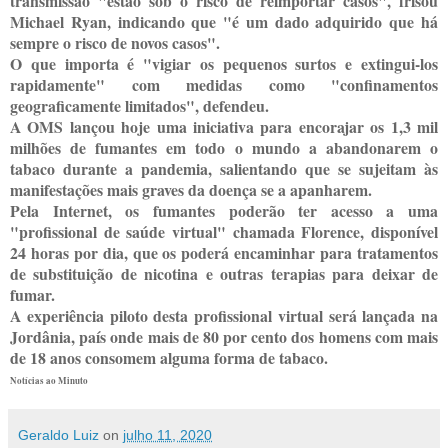
transmissão "estão sob o risco de reimportar casos", frisou
Michael Ryan, indicando que "é um dado adquirido que há
sempre o risco de novos casos".
O que importa é "vigiar os pequenos surtos e extingui-los
rapidamente" com medidas como "confinamentos
geograficamente limitados", defendeu.
A OMS lançou hoje uma iniciativa para encorajar os 1,3 mil
milhões de fumantes em todo o mundo a abandonarem o
tabaco durante a pandemia, salientando que se sujeitam às
manifestações mais graves da doença se a apanharem.
Pela Internet, os fumantes poderão ter acesso a uma
"profissional de saúde virtual" chamada Florence, disponível
24 horas por dia, que os poderá encaminhar para tratamentos
de substituição de nicotina e outras terapias para deixar de
fumar.
A experiência piloto desta profissional virtual será lançada na
Jordânia, país onde mais de 80 por cento dos homens com mais
de 18 anos consomem alguma forma de tabaco.
Notícias ao Minuto
Geraldo Luiz
on
julho 11, 2020